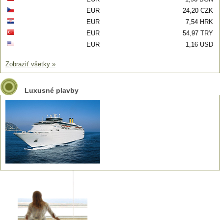
EUR
24,20 CZK
EUR
7,54 HRK
EUR
54,97 TRY
EUR
1,16 USD
Zobraziť všetky »
Luxusné plavby