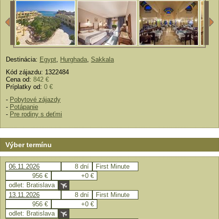
Destinácia:
Egypt
,
Hurghada
,
Sakkala
Kód zájazdu: 1322484
Cena od:
842 €
Príplatky od:
0 €
-
Pobytové zájazdy
-
Potápanie
-
Pre rodiny s deťmi
Výber termínu
06.11.2026
8 dní
First Minute
956 €
+0 €
odlet: Bratislava
13.11.2026
8 dní
First Minute
956 €
+0 €
odlet: Bratislava