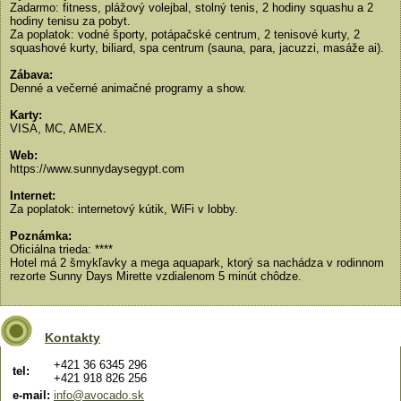
Zadarmo: fitness, plážový volejbal, stolný tenis, 2 hodiny squashu a 2
hodiny tenisu za pobyt.
Za poplatok: vodné športy, potápačské centrum, 2 tenisové kurty, 2
squashové kurty, biliard, spa centrum (sauna, para, jacuzzi, masáže ai).
Zábava:
Denné a večerné animačné programy a show.
Karty:
VISA, MC, AMEX.
Web:
https://www.sunnydaysegypt.com
Internet:
Za poplatok: internetový kútik, WiFi v lobby.
Poznámka:
Oficiálna trieda: ****
Hotel má 2 šmykľavky a mega aquapark, ktorý sa nachádza v rodinnom
rezorte Sunny Days Mirette vzdialenom 5 minút chôdze.
Kontakty
+421 36 6345 296
tel:
+421 918 826 256
e-mail:
info@avocado.sk