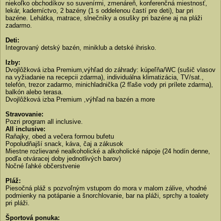
niekoľko obchodíkov so suvenírmi, zmenáreň, konferenčná miestnosť,
lekár, kaderníctvo, 2 bazény (1 s oddelenou častí pre deti), bar pri
bazéne. Lehátka, matrace, slnečníky a osušky pri bazéne aj na pláži
zadarmo.
Deti:
Integrovaný detský bazén, miniklub a detské ihrisko.
Izby:
Dvojlôžková izba Premium,výhľad do záhrady: kúpeľňa/WC (sušič vlasov
na vyžiadanie na recepcii zdarma), individuálna klimatizácia, TV/sat.,
telefón, trezor zadarmo, minichladnička (2 fľaše vody pri prílete zdarma),
balkón alebo terasa.
Dvojlôžková izba Premium ,výhľad na bazén a more
Stravovanie:
Pozri program all inclusive.
All inclusive:
Raňajky, obed a večera formou bufetu
Popoludňajší snack, káva, čaj a zákusok
Miestne rozlievané nealkoholické a alkoholické nápoje (24 hodín denne,
podľa otváracej doby jednotlivých barov)
Nočné ľahké občerstvenie
Pláž:
Piesočná pláž s pozvoľným vstupom do mora v malom zálive, vhodné
podmienky na potápanie a šnorchlovanie, bar na pláži, sprchy a toalety
pri pláži.
Športová ponuka: