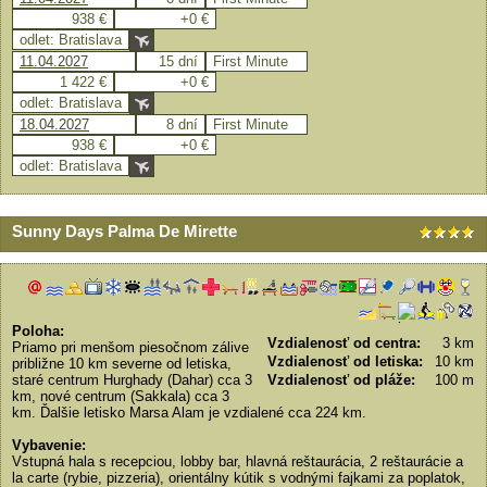
938 €
+0 €
odlet: Bratislava
11.04.2027
15 dní
First Minute
1 422 €
+0 €
odlet: Bratislava
18.04.2027
8 dní
First Minute
938 €
+0 €
odlet: Bratislava
Sunny Days Palma De Mirette
Poloha:
Vzdialenosť od centra:
3 km
Priamo pri menšom piesočnom zálive
Vzdialenosť od letiska:
10 km
približne 10 km severne od letiska,
staré centrum Hurghady (Dahar) cca 3
Vzdialenosť od pláže:
100 m
km, nové centrum (Sakkala) cca 3
km. Ďalšie letisko Marsa Alam je vzdialené cca 224 km.
Vybavenie:
Vstupná hala s recepciou, lobby bar, hlavná reštaurácia, 2 reštaurácie a
la carte (rybie, pizzeria), orientálny kútik s vodnými fajkami za poplatok,