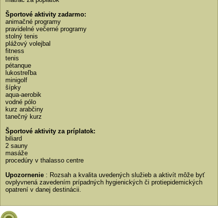
Športové aktivity zadarmo:
animačné programy
pravidelné večerné programy
stolný tenis
plážový volejbal
fitness
tenis
pétanque
lukostreľba
minigolf
šípky
aqua-aerobik
vodné pólo
kurz arabčiny
tanečný kurz
Športové aktivity za príplatok:
biliard
2 sauny
masáže
procedúry v thalasso centre
Upozornenie
: Rozsah a kvalita uvedených služieb a aktivít môže byť
ovplyvnená zavedením prípadných hygienických či protiepidemických
opatrení v danej destinácii.