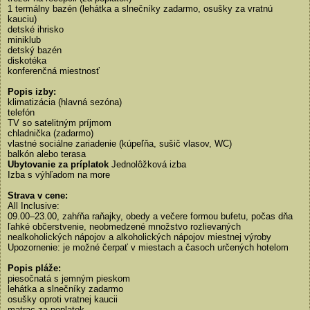
1 termálny bazén (lehátka a slnečníky zadarmo, osušky za vratnú
kauciu)
detské ihrisko
miniklub
detský bazén
diskotéka
konferenčná miestnosť
Popis izby:
klimatizácia (hlavná sezóna)
telefón
TV so satelitným príjmom
chladnička (zadarmo)
vlastné sociálne zariadenie (kúpeľňa, sušič vlasov, WC)
balkón alebo terasa
Ubytovanie za príplatok
Jednolôžková izba
Izba s výhľadom na more
Strava v cene:
All Inclusive:
09.00–23.00, zahŕňa raňajky, obedy a večere formou bufetu, počas dňa
ľahké občerstvenie, neobmedzené množstvo rozlievaných
nealkoholických nápojov a alkoholických nápojov miestnej výroby
Upozornenie: je možné čerpať v miestach a časoch určených hotelom
Popis pláže:
piesočnatá s jemným pieskom
lehátka a slnečníky zadarmo
osušky oproti vratnej kaucii
matrac za poplatok