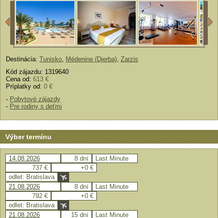
Destinácia:
Tunisko
,
Médenine (Djerba)
,
Zarzis
Kód zájazdu: 1319640
Cena od:
613 €
Príplatky od:
0 €
-
Pobytové zájazdy
-
Pre rodiny s deťmi
Výber termínu
14.08.2026
8 dní
Last Minute
737 €
+0 €
odlet: Bratislava
21.08.2026
8 dní
Last Minute
792 €
+0 €
odlet: Bratislava
21.08.2026
15 dní
Last Minute