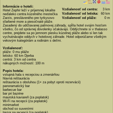
Informácie o hoteli:
Vzdialenosť od centra:
3 km
Hotel Zephir leží v príjemnej lokalite
Vzdialenosť od letiska:
60 km
neďaleko centra kúzelného mestečka
Zarzis, presláveného pre tyrkysovo
Vzdialenosť od pláže:
0 m
sfarbené more a piesočnaté pláže.
Zasadený do udržiavanej palmovej záhrady, spĺňa hotel svojim hosťom
všetko, čo od správnej dovolenky očakávajú. Oddýchnete si v thalasso
centre, prejdete sa po jemnom piesku kúzelnej pláže alebo si len tak
vychutnávajte oddych v hotelovej záhrade. Hotel odporúčame všetkým
vekovým kategóriám a rodinám s deťmi.
Vzdialenosť:
pláže: 0 mu pláže
letisko: 60 km Djerba
centrá: 3 km od centra
nákupných možností: 100 m
Popis hotela:
vstupná hala s recepciou a zmenárňou
hlavná reštaurácia
reštaurácia s obsluhou (1× za pobyt oproti rezervácii)
panoramatický bar
barbecue bar
bar pri bazéne
maurská kaviareň (za poplatok)
Wi-Fi na recepcii (za poplatok)
minimarket
obchod so suvenírmi
trezor na recepcii (za poplatok)