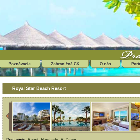
Poznávacie
Zahraničné CK
O nás
Part
Royal Star Beach Resort
Destinácia:
Egypt
,
Hurghada
,
El Dahar