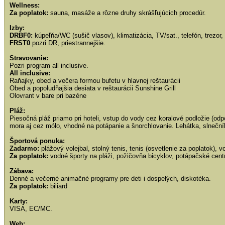
Wellness:
Za poplatok:
sauna, masáže a rôzne druhy skrášľujúcich procedúr.
Izby:
DRBF0:
kúpeľňa/WC (sušič vlasov), klimatizácia, TV/sat., telefón, trezor, 
FRST0
pozri DR, priestrannejšie.
Stravovanie:
Pozri program all inclusive.
All inclusive:
Raňajky, obed a večera formou bufetu v hlavnej reštaurácii
Obed a popoludňajšia desiata v reštaurácii Sunshine Grill
Olovrant v bare pri bazéne
Pláž:
Piesočná pláž priamo pri hoteli, vstup do vody cez koralové podložie (o
mora aj cez mólo, vhodné na potápanie a šnorchlovanie. Lehátka, slnečn
Športová ponuka:
Zadarmo:
plážový volejbal, stolný tenis, tenis (osvetlenie za poplatok), v
Za poplatok:
vodné športy na pláži, požičovňa bicyklov, potápačské cent
Zábava:
Denné a večerné animačné programy pre deti i dospelých, diskotéka.
Za poplatok:
biliard
Karty:
VISA, EC/MC.
Web: