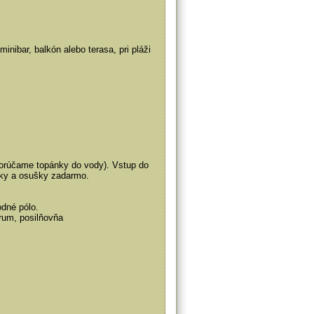
minibar, balkón alebo terasa, pri pláži
dporúčame topánky do vody). Vstup do
íky a osušky zadarmo.
odné pólo.
rum, posilňovňa