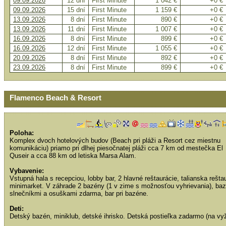
09.09.2026
12 dní
First Minute
1 042 €
+0 €
09.09.2026
15 dní
First Minute
1 159 €
+0 €
13.09.2026
8 dní
First Minute
890 €
+0 €
13.09.2026
11 dní
First Minute
1 007 €
+0 €
16.09.2026
8 dní
First Minute
899 €
+0 €
16.09.2026
12 dní
First Minute
1 055 €
+0 €
20.09.2026
8 dní
First Minute
892 €
+0 €
23.09.2026
8 dní
First Minute
899 €
+0 €
Flamenco Beach & Resort
Poloha:
Komplex dvoch hotelových budov (Beach pri pláži a Resort cez miestnu
komunikáciu) priamo pri dlhej piesočnatej pláži cca 7 km od mestečka El
Quseir a cca 88 km od letiska Marsa Alam.
Vybavenie:
Vstupná hala s recepciou, lobby bar, 2 hlavné reštaurácie, talianska reštau
minimarket. V záhrade 2 bazény (1 v zime s možnosťou vyhrievania), bazé
slnečníkmi a osuškami zdarma, bar pri bazéne.
Deti:
Detský bazén, miniklub, detské ihrisko. Detská postieľka zadarmo (na vyž