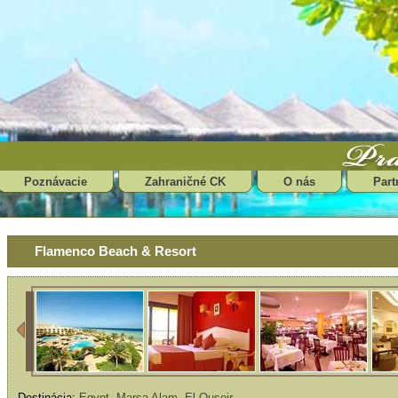
Poznávacie
Zahraničné CK
O nás
Part
Flamenco Beach & Resort
Destinácia:
Egypt
,
Marsa Alam
,
El Quseir