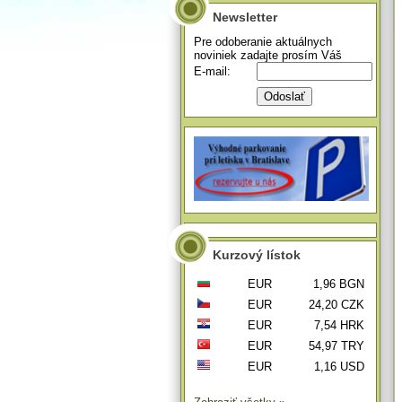
Newsletter
Pre odoberanie aktuálnych
noviniek zadajte prosím Váš
E-mail:
Kurzový lístok
EUR
1,96 BGN
EUR
24,20 CZK
EUR
7,54 HRK
EUR
54,97 TRY
EUR
1,16 USD