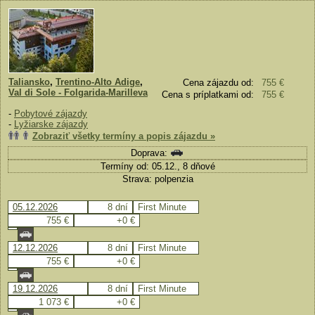
Taliansko
,
Trentino-Alto Adige
,
Cena zájazdu od:
755 €
Val di Sole - Folgarida-Marilleva
Cena s príplatkami od:
755 €
-
Pobytové zájazdy
-
Lyžiarske zájazdy
Zobraziť všetky termíny a popis zájazdu »
Doprava:
Termíny od: 05.12., 8 dňové
Strava: polpenzia
05.12.2026
8 dní
First Minute
755 €
+0 €
12.12.2026
8 dní
First Minute
755 €
+0 €
19.12.2026
8 dní
First Minute
1 073 €
+0 €