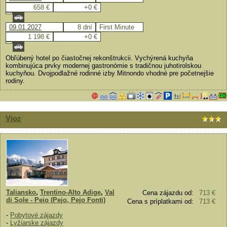
658 €
+0 €
09.01.2027
8 dní
First Minute
1 198 €
+0 €
Obľúbený hotel po čiastočnej rekonštrukcii. Vychýrená kuchyňa
kombinujúca prvky modernej gastronómie s tradičnou juhotirolskou
kuchyňou. Dvojpodlažné rodinné izby Mitnondo vhodné pre početnejšie
rodiny.
Vioz
Taliansko
,
Trentino-Alto Adige
,
Val
Cena zájazdu od:
713 €
di Sole - Peio (Pejo, Pejo Fonti)
Cena s príplatkami od:
713 €
-
Pobytové zájazdy
-
Lyžiarske zájazdy