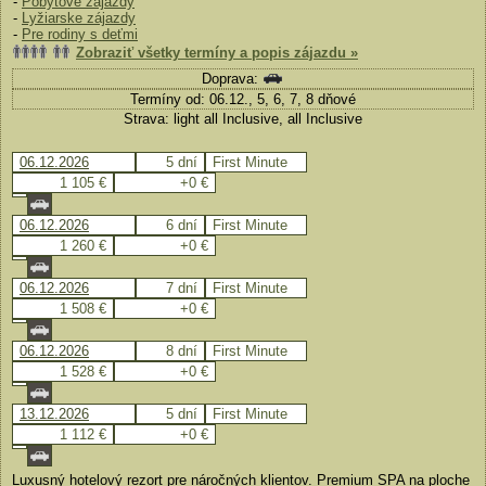
-
Pobytové zájazdy
-
Lyžiarske zájazdy
-
Pre rodiny s deťmi
Zobraziť všetky termíny a popis zájazdu »
Doprava:
Termíny od: 06.12., 5, 6, 7, 8 dňové
Strava: light all Inclusive, all Inclusive
06.12.2026
5 dní
First Minute
1 105 €
+0 €
06.12.2026
6 dní
First Minute
1 260 €
+0 €
06.12.2026
7 dní
First Minute
1 508 €
+0 €
06.12.2026
8 dní
First Minute
1 528 €
+0 €
13.12.2026
5 dní
First Minute
1 112 €
+0 €
Luxusný hotelový rezort pre náročných klientov. Premium SPA na ploche