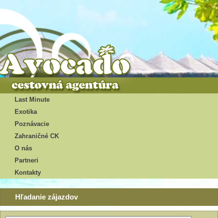
Last Minute
Exotika
Poznávacie
Zahraničné CK
O nás
Partneri
Kontakty
Hľadanie zájazdov