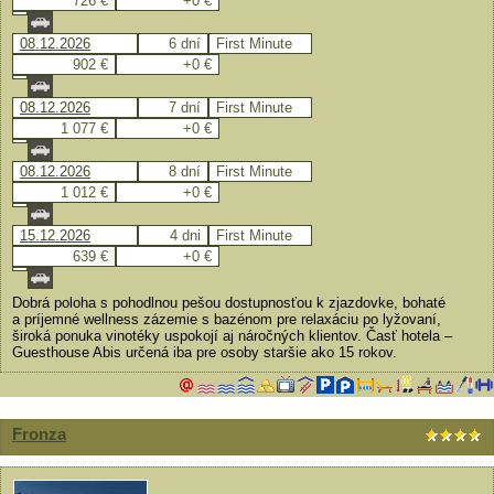
726 €
+0 €
08.12.2026
6 dní
First Minute
902 €
+0 €
08.12.2026
7 dní
First Minute
1 077 €
+0 €
08.12.2026
8 dní
First Minute
1 012 €
+0 €
15.12.2026
4 dni
First Minute
639 €
+0 €
Dobrá poloha s pohodlnou pešou dostupnosťou k zjazdovke, bohaté
a príjemné wellness zázemie s bazénom pre relaxáciu po lyžovaní,
široká ponuka vinotéky uspokojí aj náročných klientov. Časť hotela –
Guesthouse Abis určená iba pre osoby staršie ako 15 rokov.
Fronza