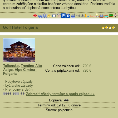
centrum zahŕňajúce niekoľko bazénov vrátane detského. Rodinná tradícia
a pohostinnosť doplnená excelentnou kuchyňou.
Golf Hotel Folgaria
Taliansko
,
Trentino-Alto
Cena zájazdu od:
720 €
Adige
,
Alpe Cimbra -
Cena s príplatkami od:
720 €
Folgaria
-
Pobytové zájazdy
-
Lyžiarske zájazdy
-
Pre rodiny s deťmi
Zobraziť všetky termíny a popis zájazdu »
Doprava:
Termíny od: 19.12., 8 dňové
Strava: polpenzia