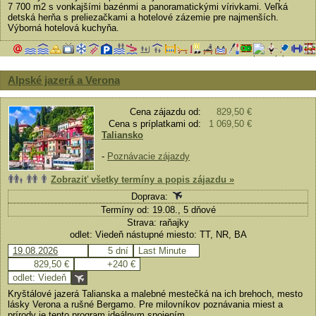
7 700 m2 s vonkajšími bazénmi a panoramatickými vírivkami. Veľká
detská herňa s preliezačkami a hotelové zázemie pre najmenších.
Výborná hotelová kuchyňa.
Alpské jazerá a Verona
Cena zájazdu od:
829,50 €
Cena s príplatkami od:
1 069,50 €
Taliansko
-
Poznávacie zájazdy
Zobraziť všetky termíny a popis zájazdu »
Doprava:
Termíny od: 19.08., 5 dňové
Strava: raňajky
odlet: Viedeň nástupné miesto: TT, NR, BA
19.08.2026
5 dní
Last Minute
829,50 €
+240 €
odlet: Viedeň
Kryštálové jazerá Talianska a malebné mestečká na ich brehoch, mesto
lásky Verona a rušné Bergamo. Pre milovníkov poznávania miest a
prírody je tento program ideálnym spojením.