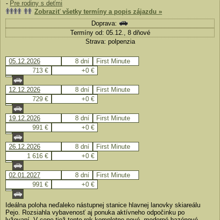
-
Pre rodiny s deťmi
Zobraziť všetky termíny a popis zájazdu »
Doprava:
Termíny od: 05.12., 8 dňové
Strava: polpenzia
05.12.2026
8 dní
First Minute
713 €
+0 €
12.12.2026
8 dní
First Minute
729 €
+0 €
19.12.2026
8 dní
First Minute
991 €
+0 €
26.12.2026
8 dní
First Minute
1 616 €
+0 €
02.01.2027
8 dní
First Minute
991 €
+0 €
Ideálna poloha neďaleko nástupnej stanice hlavnej lanovky skiareálu
Pejo. Rozsiahla vybavenosť aj ponuka aktívneho odpočinku po
lyžovaní. V cene tiež tento rok kompletne nové, moderné bazénové