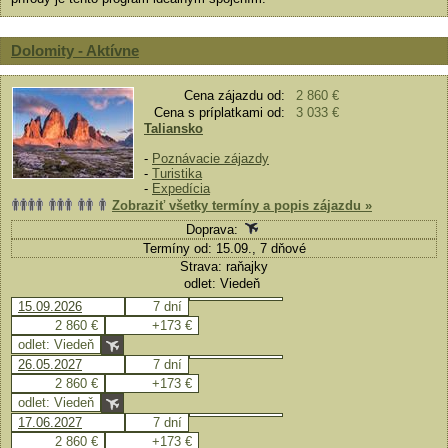
Dolomity - Aktívne
Cena zájazdu od:
2 860 €
Cena s príplatkami od:
3 033 €
Taliansko
-
Poznávacie zájazdy
-
Turistika
-
Expedícia
Zobraziť všetky termíny a popis zájazdu »
Doprava:
Termíny od: 15.09., 7 dňové
Strava: raňajky
odlet: Viedeň
15.09.2026
7 dní
2 860 €
+173 €
odlet: Viedeň
26.05.2027
7 dní
2 860 €
+173 €
odlet: Viedeň
17.06.2027
7 dní
2 860 €
+173 €