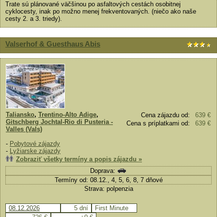
Trate sú plánované väčšinou po asfaltových cestách osobitnej
cyklocesty, inak po možno menej frekventovaných. (niečo ako naše
cesty 2. a 3. triedy).
Valserhof & Guesthaus Abis
Taliansko
,
Trentino-Alto Adige
,
Cena zájazdu od:
639 €
Gitschberg Jochtal-Rio di Pusteria -
Cena s príplatkami od:
639 €
Valles (Vals)
-
Pobytové zájazdy
-
Lyžiarske zájazdy
Zobraziť všetky termíny a popis zájazdu »
Doprava:
Termíny od: 08.12., 4, 5, 6, 8, 7 dňové
Strava: polpenzia
08.12.2026
5 dní
First Minute