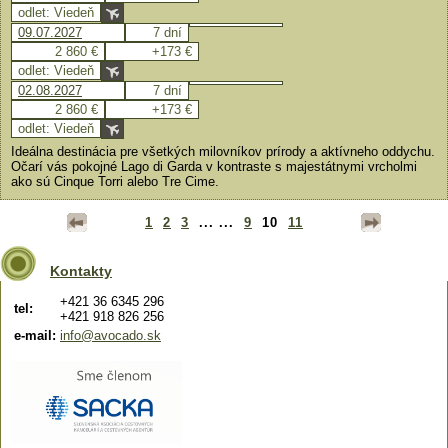
odlet: Viedeň
09.07.2027
7 dní
2 860 €
+173 €
odlet: Viedeň
02.08.2027
7 dní
2 860 €
+173 €
odlet: Viedeň
Ideálna destinácia pre všetkých milovníkov prírody a aktívneho oddychu.
Očarí vás pokojné Lago di Garda v kontraste s majestátnymi vrcholmi
ako sú Cinque Torri alebo Tre Cime.
1
2
3
... ...
9
10
11
Kontakty
+421 36 6345 296
tel:
+421 918 826 256
e-mail:
info@avocado.sk