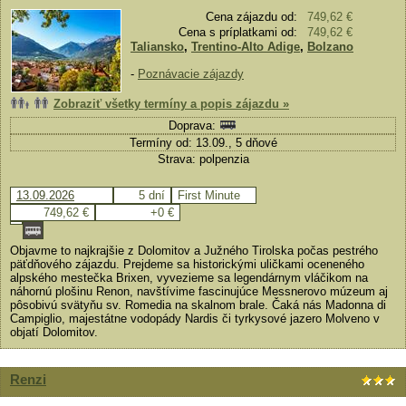
Cena zájazdu od:
749,62 €
Cena s príplatkami od:
749,62 €
Taliansko
,
Trentino-Alto Adige
,
Bolzano
-
Poznávacie zájazdy
Zobraziť všetky termíny a popis zájazdu »
Doprava:
Termíny od: 13.09., 5 dňové
Strava: polpenzia
13.09.2026
5 dní
First Minute
749,62 €
+0 €
Objavme to najkrajšie z Dolomitov a Južného Tirolska počas pestrého
päťdňového zájazdu. Prejdeme sa historickými uličkami oceneného
alpského mestečka Brixen, vyvezieme sa legendárnym vláčikom na
náhornú plošinu Renon, navštívime fascinujúce Messnerovo múzeum aj
pôsobivú svätyňu sv. Romedia na skalnom brale. Čaká nás Madonna di
Campiglio, majestátne vodopády Nardis či tyrkysové jazero Molveno v
objatí Dolomitov.
Renzi