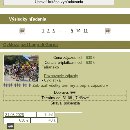
Výsledky hľadania
1
2
3
... ...
9
10
11
Cyklozájazd Lago di Garda
Cena zájazdu od:
630 €
Cena s príplatkami od:
630 €
Taliansko
-
Poznávacie zájazdy
-
Cyklistika
Zobraziť všetky termíny a popis zájazdu »
Doprava:
Termíny od: 31.08., 7 dňové
Strava: polpenzia
31.08.2026
7 dní
630 €
+0 €