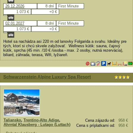
26.12.2026
8 dní
First Minute
1 073 €
+0 €
02.01.2027
8 dní
First Minute
1 073 €
+0 €
Hotel sa nachádza asi 220 m od lanovky Folgarida a svahu. Ideálny pre
tých, ktorí si chcú skvele zalyžovať. Wellness kútik: sauna, čajový
kútik, sprcha (45 min. /10 € /osoba - max. 2 osoby, nutná rezervácia),
biliard, záhrada, terasa, Wifi, lyžiareň.
Schwarzenstein Alpine Luxury Spa Resort
Taliansko
,
Trentino-Alto Adige
,
Cena zájazdu od:
958 €
Ahrntal Klausberg - Lutago (Luttach)
Cena s príplatkami od:
958 €