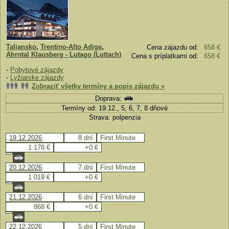
Taliansko
,
Trentino-Alto Adige
,
Cena zájazdu od:
658 €
Ahrntal Klausberg - Lutago (Luttach)
Cena s príplatkami od:
658 €
-
Pobytové zájazdy
-
Lyžiarske zájazdy
Zobraziť všetky termíny a popis zájazdu »
Doprava:
Termíny od: 19.12., 5, 6, 7, 8 dňové
Strava: polpenzia
19.12.2026
8 dní
First Minute
1 178 €
+0 €
20.12.2026
7 dní
First Minute
1 019 €
+0 €
21.12.2026
6 dní
First Minute
868 €
+0 €
22.12.2026
5 dní
First Minute