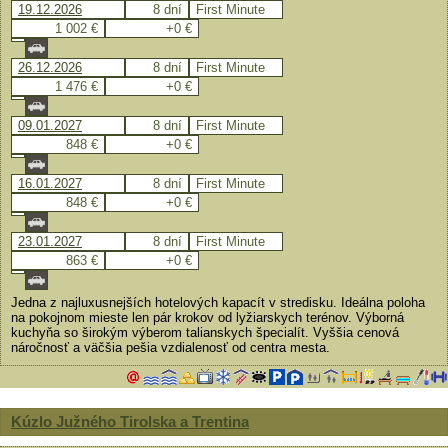
19.12.2026
8 dní
First Minute
1 002 €
+0 €
26.12.2026
8 dní
First Minute
1 476 €
+0 €
09.01.2027
8 dní
First Minute
848 €
+0 €
16.01.2027
8 dní
First Minute
848 €
+0 €
23.01.2027
8 dní
First Minute
863 €
+0 €
Jedna z najluxusnejších hotelových kapacít v stredisku. Ideálna poloha
na pokojnom mieste len pár krokov od lyžiarskych terénov. Výborná
kuchyňa so širokým výberom talianskych špecialít. Vyššia cenová
náročnosť a väčšia pešia vzdialenosť od centra mesta.
Kúzlo Južného Tirolska a Trentina