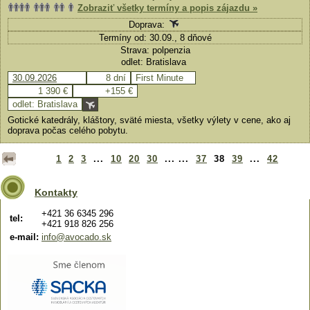
Zobraziť všetky termíny a popis zájazdu »
Doprava:
Termíny od: 30.09., 8 dňové
Strava: polpenzia
odlet: Bratislava
30.09.2026
8 dní
First Minute
1 390 €
+155 €
odlet: Bratislava
Gotické katedrály, kláštory, sväté miesta, všetky výlety v cene, ako aj
doprava počas celého pobytu.
1
2
3
...
10
20
30
... ...
37
38
39
...
42
Kontakty
+421 36 6345 296
tel:
+421 918 826 256
e-mail:
info@avocado.sk