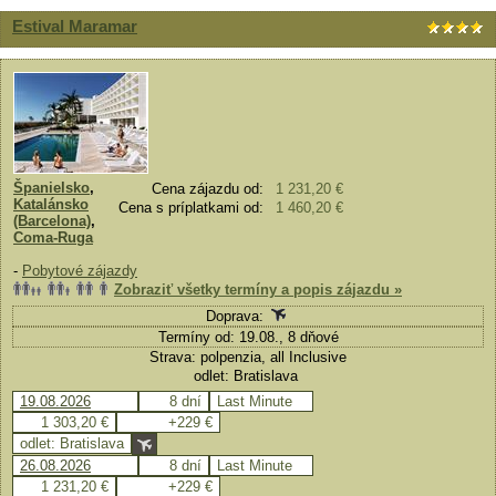
Estival Maramar
Španielsko
,
Cena zájazdu od:
1 231,20 €
Katalánsko
Cena s príplatkami od:
1 460,20 €
(Barcelona)
,
Coma-Ruga
-
Pobytové zájazdy
Zobraziť všetky termíny a popis zájazdu »
Doprava:
Termíny od: 19.08., 8 dňové
Strava: polpenzia, all Inclusive
odlet: Bratislava
19.08.2026
8 dní
Last Minute
1 303,20 €
+229 €
odlet: Bratislava
26.08.2026
8 dní
Last Minute
1 231,20 €
+229 €