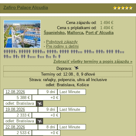
Zafiro Palace Alcudia
Cena zájazdu od:
1 494 €
Cena s príplatkami od:
1 494 €
Španielsko
,
Mallorca
,
Port d’ Alcudia
-
Pobytové zájazdy
-
Pre rodiny s deťmi
Zobraziť všetky termíny a popis zájazdu »
Doprava:
Termíny od: 12.08., 8, 9 dňové
Strava: raňajky, polpenzia, ultra all Inclusive
odlet: Bratislava, Košice
12.08.2026
9 dní
Last Minute
5 388 €
+0 €
odlet: Bratislava
19.08.2026
9 dní
Last Minute
2 333 €
+0 €
odlet: Bratislava
22.08.2026
8 dní
Last Minute
2 533 €
+0 €