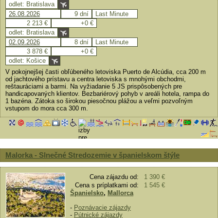
odlet: Bratislava
26.08.2026
9 dní
Last Minute
2 213 €
+0 €
odlet: Bratislava
02.09.2026
8 dní
Last Minute
3 878 €
+0 €
odlet: Košice
V pokojnejšej časti obľúbeného letoviska Puerto de Alcúdia, cca 200 m
od jachtového prístavu a centra letoviska s mnohými obchodmi,
reštauráciami a barmi. Na vyžiadanie 5 JS prispôsobených pre
handicapovaných klientov. Bezbariérový pohyb v areáli hotela, rampa do
1 bazéna. Zátoka so širokou piesočnou plážou a veľmi pozvoľným
vstupom do mora cca 300 m.
Malorka - Slnečné Stredozemie v španielskom štýle
Cena zájazdu od:
1 390 €
Cena s príplatkami od:
1 545 €
Španielsko
,
Mallorca
-
Poznávacie zájazdy
-
Pútnické zájazdy