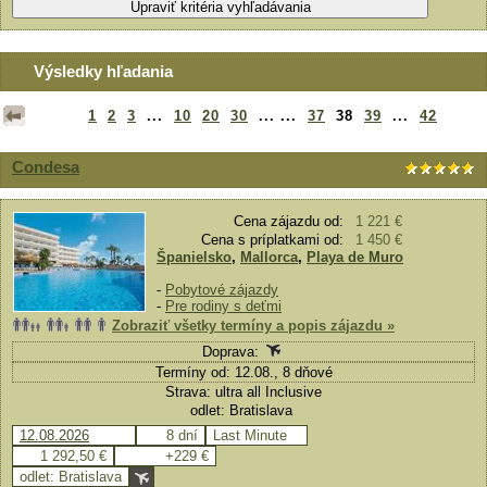
Výsledky hľadania
1
2
3
...
10
20
30
... ...
37
38
39
...
42
Condesa
Cena zájazdu od:
1 221 €
Cena s príplatkami od:
1 450 €
Španielsko
,
Mallorca
,
Playa de Muro
-
Pobytové zájazdy
-
Pre rodiny s deťmi
Zobraziť všetky termíny a popis zájazdu »
Doprava:
Termíny od: 12.08., 8 dňové
Strava: ultra all Inclusive
odlet: Bratislava
12.08.2026
8 dní
Last Minute
1 292,50 €
+229 €
odlet: Bratislava