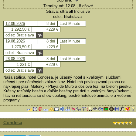
Doprava:
Termíny od: 12.08., 8 dňové
Strava: ultra all Inclusive
odlet: Bratislava
12.08.2026
8 dní
Last Minute
1 292,50 €
+229 €
odlet: Bratislava
19.08.2026
8 dní
Last Minute
1 270,50 €
+229 €
odlet: Bratislava
26.08.2026
8 dní
Last Minute
1 221 €
+229 €
odlet: Bratislava
Naša stálica, hotel Condesa, je úžasný hotel s kvalitnými službami,
určený i pre náročných zákazníkov. Hotel má privilegovanú polohu na
najkrajšej pláži Malorky - Playa de Muro a doslova leží na bielom piesku.
Krásny rozľahlý bazén a ďalšie bazény pre deti s vodnými šmykľavkami,
hlavná reštaurácia so show cooking, pestré hotelové animácie a večerné
programy.
Condesa