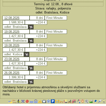
Termíny od: 12.08., 8 dňové
Strava: raňajky, polpenzia
odlet: Bratislava, Košice
12.08.2026
8 dní
First Minute
1 588,30 €
+224 €
odlet: Bratislava
19.08.2026
8 dní
First Minute
1 427,30 €
+224 €
odlet: Bratislava
19.08.2026
8 dní
First Minute
1 427,30 €
+224 €
odlet: Košice
23.08.2026
8 dní
First Minute
1 427,30 €
+224 €
odlet: Bratislava
26.08.2026
8 dní
First Minute
1 399,30 €
+224 €
odlet: Bratislava
Obľúbený hotel s príjemnou atmosférou a skvelými službami sa
nachádza v blízkosti krásnej pieskovej pláže s pozvoľným vstupom do
mora.