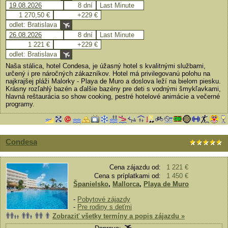
19.08.2026
8 dní
Last Minute
1 270,50 €
+229 €
odlet: Bratislava
26.08.2026
8 dní
Last Minute
1 221 €
+229 €
odlet: Bratislava
Naša stálica, hotel Condesa, je úžasný hotel s kvalitnými službami,
určený i pre náročných zákazníkov. Hotel má privilegovanú polohu na
najkrajšej pláži Malorky - Playa de Muro a doslova leží na bielom piesku.
Krásny rozľahlý bazén a ďalšie bazény pre deti s vodnými šmykľavkami,
hlavná reštaurácia so show cooking, pestré hotelové animácie a večerné
programy.
Condesa
Cena zájazdu od:
1 221 €
Cena s príplatkami od:
1 450 €
Španielsko
,
Mallorca
,
Playa de Muro
-
Pobytové zájazdy
-
Pre rodiny s deťmi
Zobraziť všetky termíny a popis zájazdu »