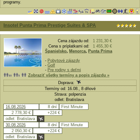
programy.
Insotel Punta Prima Prestige Suites & SPA
Cena zájazdu od:
1 231,30 €
Cena s príplatkami od:
1 455,30 €
Španielsko
,
Menorca
,
Punta Prima
-
Pobytové zájazdy
-
Golf
-
Pre rodiny s deťmi
Zobraziť všetky termíny a popis zájazdu »
Doprava:
Termíny od: 16.08., 8 dňové
Strava: polpenzia
odlet: Bratislava
16.08.2026
8 dní
First Minute
2 778,30 €
+224 €
odlet: Bratislava
30.08.2026
8 dní
First Minute
2 050,30 €
+224 €
odlet: Bratislava