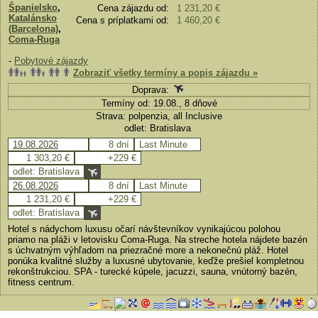
Španielsko
,
Cena zájazdu od:
1 231,20 €
Katalánsko
Cena s príplatkami od:
1 460,20 €
(Barcelona)
,
Coma-Ruga
-
Pobytové zájazdy
Zobraziť všetky termíny a popis zájazdu »
Doprava:
Termíny od: 19.08., 8 dňové
Strava: polpenzia, all Inclusive
odlet: Bratislava
19.08.2026
8 dní
Last Minute
1 303,20 €
+229 €
odlet: Bratislava
26.08.2026
8 dní
Last Minute
1 231,20 €
+229 €
odlet: Bratislava
Hotel s nádychom luxusu očarí návštevníkov vynikajúcou polohou
priamo na pláži v letovisku Coma-Ruga. Na streche hotela nájdete bazén
s úchvatným výhľadom na priezračné more a nekonečnú pláž. Hotel
ponúka kvalitné služby a luxusné ubytovanie, keďže prešiel kompletnou
rekonštrukciou. SPA - turecké kúpele, jacuzzi, sauna, vnútorný bazén,
fitness centrum.