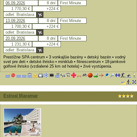
06.09.2026
8 dní
First Minute
1 770,30 €
+224 €
odlet: Bratislava
13.09.2026
8 dní
First Minute
1 700,30 €
+224 €
odlet: Bratislava
20.09.2026
8 dní
First Minute
1 231,30 €
+224 €
odlet: Bratislava
Prestížne SPA centrum • 3 vonkajšie bazény • detský bazén • vodný
svet pre deti • detské ihrisko • miniklub • fitnescentrum • 18-jamkové
golfové ihrisko (vzdialené 25 km od hotela) • živé vystúpenia.
Estival Maramar