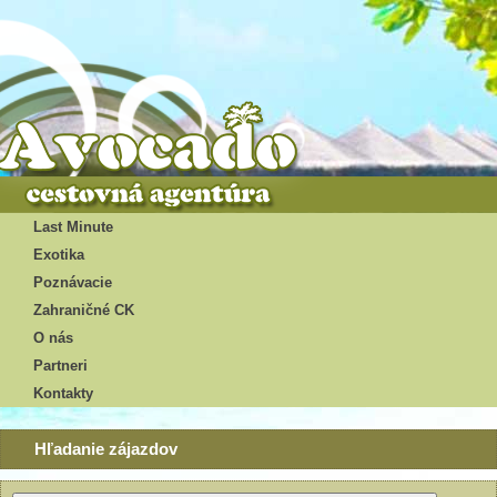
Last Minute
Exotika
Poznávacie
Zahraničné CK
O nás
Partneri
Kontakty
Hľadanie zájazdov