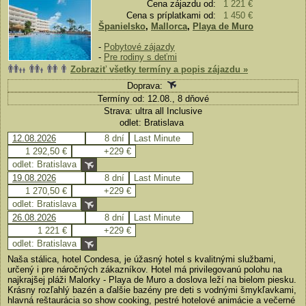
Cena zájazdu od:
1 221 €
Cena s príplatkami od:
1 450 €
Španielsko
,
Mallorca
,
Playa de Muro
-
Pobytové zájazdy
-
Pre rodiny s deťmi
Zobraziť všetky termíny a popis zájazdu »
Doprava:
Termíny od: 12.08., 8 dňové
Strava: ultra all Inclusive
odlet: Bratislava
12.08.2026
8 dní
Last Minute
1 292,50 €
+229 €
odlet: Bratislava
19.08.2026
8 dní
Last Minute
1 270,50 €
+229 €
odlet: Bratislava
26.08.2026
8 dní
Last Minute
1 221 €
+229 €
odlet: Bratislava
Naša stálica, hotel Condesa, je úžasný hotel s kvalitnými službami,
určený i pre náročných zákazníkov. Hotel má privilegovanú polohu na
najkrajšej pláži Malorky - Playa de Muro a doslova leží na bielom piesku.
Krásny rozľahlý bazén a ďalšie bazény pre deti s vodnými šmykľavkami,
hlavná reštaurácia so show cooking, pestré hotelové animácie a večerné