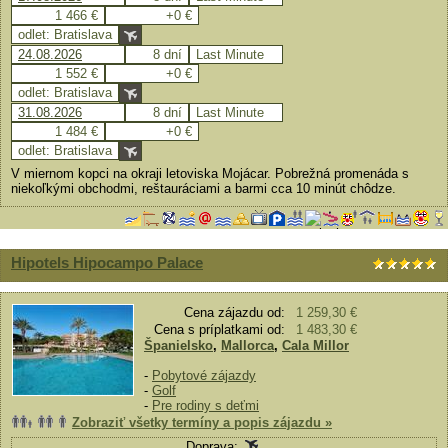
1 466 €
+0 €
odlet: Bratislava
24.08.2026
8 dní
Last Minute
1 552 €
+0 €
odlet: Bratislava
31.08.2026
8 dní
Last Minute
1 484 €
+0 €
odlet: Bratislava
V miernom kopci na okraji letoviska Mojácar. Pobrežná promenáda s
niekoľkými obchodmi, reštauráciami a barmi cca 10 minút chôdze.
Hipotels Hipocampo Palace
Cena zájazdu od:
1 259,30 €
Cena s príplatkami od:
1 483,30 €
Španielsko
,
Mallorca
,
Cala Millor
-
Pobytové zájazdy
-
Golf
-
Pre rodiny s deťmi
Zobraziť všetky termíny a popis zájazdu »
Doprava: