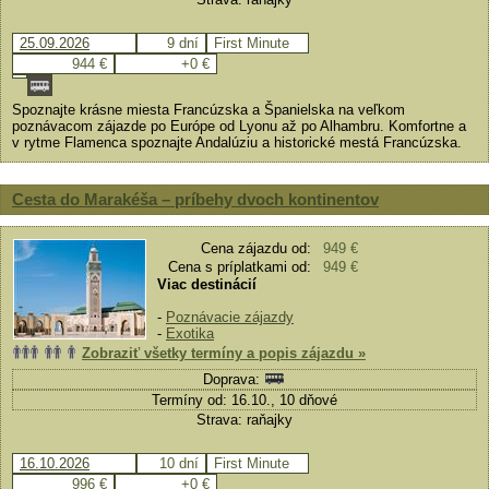
25.09.2026
9 dní
First Minute
944 €
+0 €
Spoznajte krásne miesta Francúzska a Španielska na veľkom
poznávacom zájazde po Európe od Lyonu až po Alhambru. Komfortne a
v rytme Flamenca spoznajte Andalúziu a historické mestá Francúzska.
Cesta do Marakéša – príbehy dvoch kontinentov
Cena zájazdu od:
949 €
Cena s príplatkami od:
949 €
Viac destinácií
-
Poznávacie zájazdy
-
Exotika
Zobraziť všetky termíny a popis zájazdu »
Doprava:
Termíny od: 16.10., 10 dňové
Strava: raňajky
16.10.2026
10 dní
First Minute
996 €
+0 €