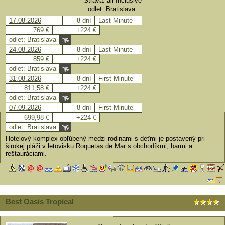
Strava: all Inclusive
odlet: Bratislava
17.08.2026
8 dní
Last Minute
769 €
+224 €
odlet: Bratislava
24.08.2026
8 dní
Last Minute
859 €
+224 €
odlet: Bratislava
31.08.2026
8 dní
First Minute
811,58 €
+224 €
odlet: Bratislava
07.09.2026
8 dní
First Minute
699,98 €
+224 €
odlet: Bratislava
Hotelový komplex obľúbený medzi rodinami s deťmi je postavený pri
širokej pláži v letovisku Roquetas de Mar s obchodíkmi, barmi a
reštauráciami.
Best Oasis Tropical