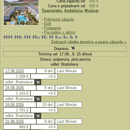
Cena zájazdu od:
935 €
Cena s príplatkami od:
935 €
Španielsko
,
Andalúzia
,
Mojácar
-
Pobytové zájazdy
-
Golf
-
Potápanie
-
Pre rodiny s deťmi
Zobraziť všetky termíny a popis zájazdu »
Doprava:
Termíny od: 17.08., 8, 15 dňové
Strava: polpenzia, plná penzia
odlet: Bratislava
17.08.2026
8 dní
Last Minute
1 158 €
+0 €
odlet: Bratislava
24.08.2026
8 dní
Last Minute
1 141 €
+0 €
odlet: Bratislava
24.08.2026
15 dní
Last Minute
2 701 €
+0 €
odlet: Bratislava
31.08.2026
8 dní
Last Minute
993 €
+0 €