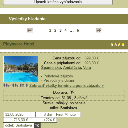
Výsledky hľadania
1
2
3
4
...
6
Playavera Hotel
Cena zájazdu od:
699,30 €
Cena s príplatkami od:
923,30 €
Španielsko
,
Andalúzia
,
Vera
-
Pobytové zájazdy
-
Pre rodiny s deťmi
Zobraziť všetky termíny a popis zájazdu »
Doprava:
Termíny od: 31.08., 8 dňové
Strava: raňajky, polpenzia
odlet: Bratislava
31.08.2026
8 dní
First Minute
713,30 €
+224 €
odlet: Bratislava