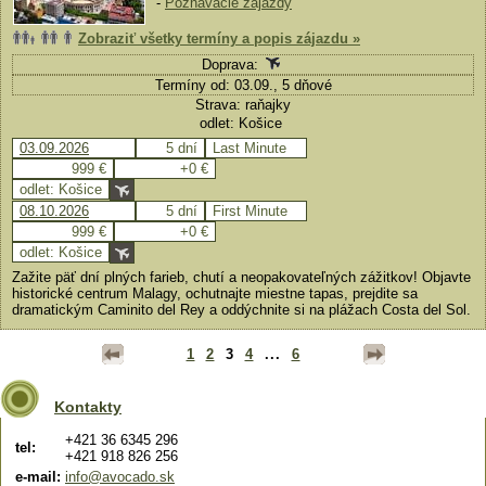
-
Poznávacie zájazdy
Zobraziť všetky termíny a popis zájazdu »
Doprava:
Termíny od: 03.09., 5 dňové
Strava: raňajky
odlet: Košice
03.09.2026
5 dní
Last Minute
999 €
+0 €
odlet: Košice
08.10.2026
5 dní
First Minute
999 €
+0 €
odlet: Košice
Zažite päť dní plných farieb, chutí a neopakovateľných zážitkov! Objavte
historické centrum Malagy, ochutnajte miestne tapas, prejdite sa
dramatickým Caminito del Rey a oddýchnite si na plážach Costa del Sol.
1
2
3
4
...
6
Kontakty
+421 36 6345 296
tel:
+421 918 826 256
e-mail:
info@avocado.sk