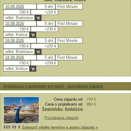
10.09.2026
5 dní
First Minute
730 €
+220 €
odlet: Bratislava
10.09.2026
5 dní
First Minute
730 €
+239 €
odlet: Košice
24.09.2026
5 dní
First Minute
730 €
+220 €
odlet: Bratislava
24.09.2026
5 dní
First Minute
730 €
+239 €
odlet: Košice
Andalúzia s pobytom pri mori - poznávací zájazd
Cena zájazdu od:
730 €
Cena s príplatkami od:
950 €
Španielsko
,
Andalúzia
-
Poznávacie zájazdy
Zobraziť všetky termíny a popis zájazdu »