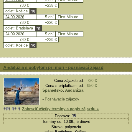
730 €
+239 €
odlet: Košice
24.09.2026
5 dní
First Minute
730 €
+220 €
odlet: Bratislava
24.09.2026
5 dní
First Minute
730 €
+239 €
odlet: Košice
Andalúzia s pobytom pri mori - poznávací zájazd
Cena zájazdu od:
730 €
Cena s príplatkami od:
950 €
Španielsko
,
Andalúzia
-
Poznávacie zájazdy
Zobraziť všetky termíny a popis zájazdu »
Doprava:
Termíny od: 10.09., 5 dňové
Strava: polpenzia
odlet: Bratislava, Košice