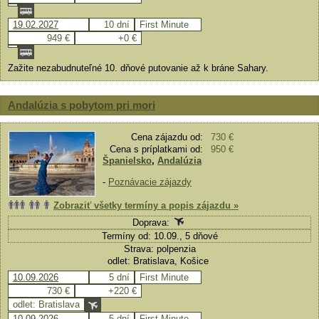
19.02.2027
10 dní
First Minute
949 €
+0 €
Zažite nezabudnuteľné 10. dňové putovanie až k bráne Sahary.
Andalúzia s pobytom pri mori
Cena zájazdu od:
730 €
Cena s príplatkami od:
950 €
Španielsko
,
Andalúzia
-
Poznávacie zájazdy
Zobraziť všetky termíny a popis zájazdu »
Doprava:
Termíny od: 10.09., 5 dňové
Strava: polpenzia
odlet: Bratislava, Košice
10.09.2026
5 dní
First Minute
730 €
+220 €
odlet: Bratislava
10.09.2026
5 dní
First Minute