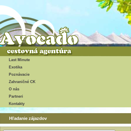
Last Minute
Exotika
Poznávacie
Zahraničné CK
O nás
Partneri
Kontakty
Hľadanie zájazdov