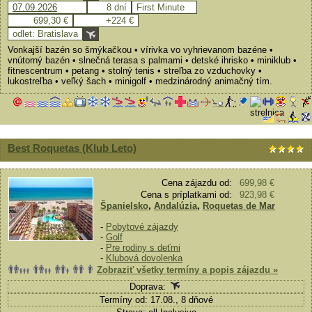
07.09.2026
8 dní
First Minute
699,30 €
+224 €
odlet: Bratislava
Vonkajší bazén so šmýkačkou • vírivka vo vyhrievanom bazéne •
vnútorný bazén • slnečná terasa s palmami • detské ihrisko • miniklub •
fitnescentrum • petang • stolný tenis • streľba zo vzduchovky •
lukostreľba • veľký šach • minigolf • medzinárodný animačný tím.
Best Roquetas (Klub Leto)
Cena zájazdu od:
699,98 €
Cena s príplatkami od:
923,98 €
Španielsko
,
Andalúzia
,
Roquetas de Mar
-
Pobytové zájazdy
-
Golf
-
Pre rodiny s deťmi
-
Klubová dovolenka
Zobraziť všetky termíny a popis zájazdu »
Doprava:
Termíny od: 17.08., 8 dňové