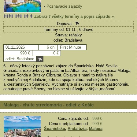
-
Poznávacie zájazdy
Zobraziť všetky termíny a popis zájazdu »
Doprava:
Termíny od: 01.11., 6 dňové
Strava: raňajky
odlet: Bratislava
01.11.2026
6 dní
First Minute
990 €
+0 €
odlet: Bratislava
6 – dňový letecký poznávací zájazd do Španielska. Hrdá Sevilla,
Granada s rozprávkovými palácmi La Alhambra, nikdy nespiaca Malaga,
krásna Ronda a Britský Gibraltár. Objavte s nami to najkrajšie
z neobyčajnej Andalúzie, kde sa spája kultúra arabských Maurov
a kresťanských Španielov. Vychutnajte si skvelú miestnu gastronómiu,
ochutnajte pravé Sherry, no hlavne si užívajte v štýle „maňana“.
Malaga - chute stredomoria - odlet z Košíc
Cena zájazdu od:
999 €
Cena s príplatkami od:
999 €
Španielsko
,
Andalúzia
,
Malaga