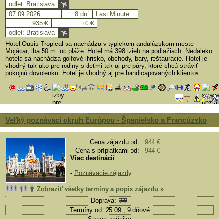
odlet: Bratislava
07.09.2026
8 dní
Last Minute
935 €
+0 €
odlet: Bratislava
Hotel Oasis Tropical sa nachádza v typickom andalúzskom meste
Mojácar, iba 50 m. od pláže. Hotel má 398 izieb na podlažiach. Neďaleko
hotela sa nachádza golfové ihrisko, obchody, bary, reštaurácie. Hotel je
vhodný tak ako pre rodiny s deťmi tak aj pre páry, ktoré chcú stráviť
pokojnú dovolenku. Hotel je vhodný aj pre handicapovaných klientov.
Veľký poznávací okruh Európou - Španielsko a Francúzsko
Cena zájazdu od:
944 €
Cena s príplatkami od:
944 €
Viac destinácií
-
Poznávacie zájazdy
Zobraziť všetky termíny a popis zájazdu »
Doprava:
Termíny od: 25.09., 9 dňové
Strava: raňajky