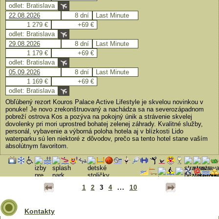
odlet: Bratislava
22.08.2026
8 dní
Last Minute
1 279 €
+69 €
odlet: Bratislava
29.08.2026
8 dní
Last Minute
1 179 €
+69 €
odlet: Bratislava
05.09.2026
8 dní
Last Minute
1 169 €
+69 €
odlet: Bratislava
Obľúbený rezort Kouros Palace Active Lifestyle je skvelou novinkou v
ponuke! Je novo zrekonštruovaný a nachádza sa na severozápadnom
pobreží ostrova Kos a pozýva na pokojný únik a strávenie skvelej
dovolenky pri mori uprostred bohatej zelenej záhrady. Kvalitné služby,
personál, vybavenie a výborná poloha hotela aj v blízkosti Lido
waterparku sú len niektoré z dôvodov, prečo sa tento hotel stane vaším
absolútnym favoritom.
1
2
3
4
...
10
Kontakty