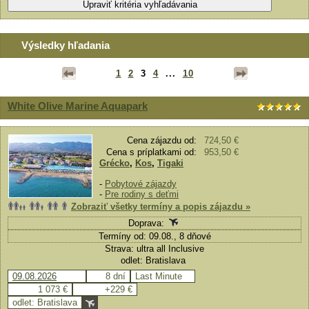
Výsledky hľadania
1
2
3
4
...
10
White Olive Marine Aquapark
Cena zájazdu od:
724,50 €
Cena s príplatkami od:
953,50 €
Grécko
,
Kos
,
Tigaki
-
Pobytové zájazdy
-
Pre rodiny s deťmi
Zobraziť všetky termíny a popis zájazdu »
Doprava:
Termíny od: 09.08., 8 dňové
Strava: ultra all Inclusive
odlet: Bratislava
09.08.2026
8 dní
Last Minute
1 073 €
+229 €
odlet: Bratislava