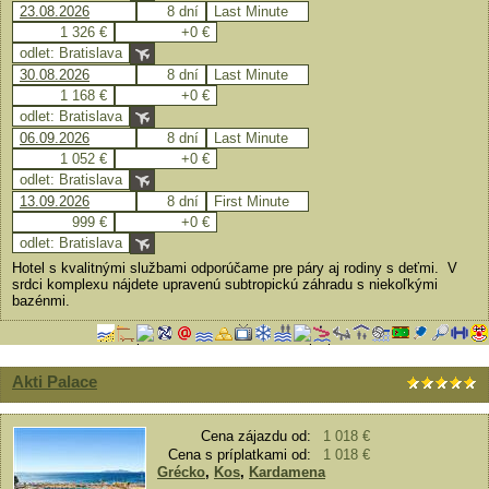
23.08.2026
8 dní
Last Minute
1 326 €
+0 €
odlet: Bratislava
30.08.2026
8 dní
Last Minute
1 168 €
+0 €
odlet: Bratislava
06.09.2026
8 dní
Last Minute
1 052 €
+0 €
odlet: Bratislava
13.09.2026
8 dní
First Minute
999 €
+0 €
odlet: Bratislava
Hotel s kvalitnými službami odporúčame pre páry aj rodiny s deťmi. V
srdci komplexu nájdete upravenú subtropickú záhradu s niekoľkými
bazénmi.
Akti Palace
Cena zájazdu od:
1 018 €
Cena s príplatkami od:
1 018 €
Grécko
,
Kos
,
Kardamena