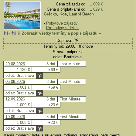
Cena zájazdu od:
1 009 €
Cena s príplatkami od:
1 029 €
Grécko
,
Kos
,
Lambi Beach
-
Pobytové zájazdy
-
Pre rodiny s deťmi
Zobraziť všetky termíny a popis zájazdu »
Doprava:
Termíny od: 29.08., 8 dňové
Strava: polpenzia
odlet: Bratislava
29.08.2026
8 dní
Last Minute
1 130 €
+69 €
odlet: Bratislava
05.09.2026
8 dní
Last Minute
1 061 €
+69 €
odlet: Bratislava
12.09.2026
8 dní
First Minute
1 009 €
+20 €
odlet: Bratislava
19.09.2026
8 dní
First Minute
1 009 €
+20 €
odlet: Bratislava
Menší moderný hotel s príjemnou rodinnou atmosférou patrí medzi