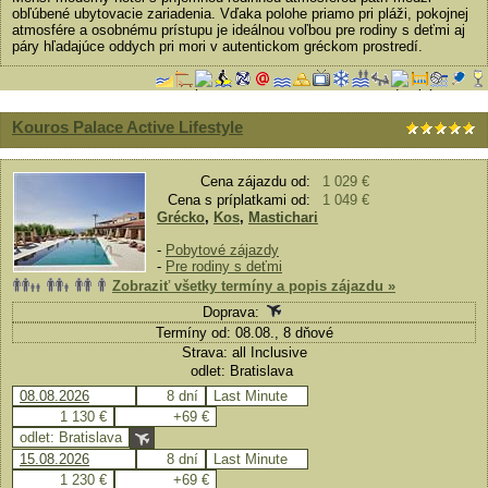
obľúbené ubytovacie zariadenia. Vďaka polohe priamo pri pláži, pokojnej
atmosfére a osobnému prístupu je ideálnou voľbou pre rodiny s deťmi aj
páry hľadajúce oddych pri mori v autentickom gréckom prostredí.
Kouros Palace Active Lifestyle
Cena zájazdu od:
1 029 €
Cena s príplatkami od:
1 049 €
Grécko
,
Kos
,
Mastichari
-
Pobytové zájazdy
-
Pre rodiny s deťmi
Zobraziť všetky termíny a popis zájazdu »
Doprava:
Termíny od: 08.08., 8 dňové
Strava: all Inclusive
odlet: Bratislava
08.08.2026
8 dní
Last Minute
1 130 €
+69 €
odlet: Bratislava
15.08.2026
8 dní
Last Minute
1 230 €
+69 €