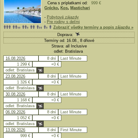
Cena s príplatkami od:
999 €
Grécko
,
Kos
,
Mastichari
-
Pobytové zájazdy
-
Pre rodiny s deťmi
Zobraziť všetky termíny a popis zájazdu »
Doprava:
Termíny od: 16.08., 8 dňové
Strava: all Inclusive
odlet: Bratislava
16.08.2026
8 dní
Last Minute
1 299 €
+0 €
odlet: Bratislava
23.08.2026
8 dní
Last Minute
1 326 €
+0 €
odlet: Bratislava
30.08.2026
8 dní
Last Minute
1 168 €
+0 €
odlet: Bratislava
06.09.2026
8 dní
Last Minute
1 052 €
+0 €
odlet: Bratislava
13.09.2026
8 dní
First Minute
999 €
+0 €