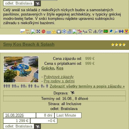
odlet: Bratislava
Celý areál sa skladá z niekoľkých nízkych budov a samostatných
pavilónov, postavených v štýle egejskej architektúry, v typicky gréckej
modro-bielej farbe. V srdci komplexu nájdete upravenú subtropickú
záhradu s niekoľkými bazénmi.
Smy Kos Beach & Splash
Cena zájazdu od:
999 €
Cena s príplatkami od:
999 €
Grécko
,
Kos
-
Pobytové zájazdy
-
Pre rodiny s deťmi
Zobraziť všetky termíny a popis zájazdu »
Doprava:
Termíny od: 16.08., 8 dňové
Strava: all Inclusive
odlet: Bratislava
16.08.2026
8 dní
Last Minute
1 299 €
+0 €
odlet: Bratislava