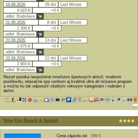
16.08.2026
29 dní
Last Minute
4 023 €
+0 €
odlet: Bratislava
21.08.2026
8 dní
Last Minute
1 300 €
+0 €
odlet: Bratislava
23.08.2026
13 dní
Last Minute
1 675 €
+0 €
odlet: Bratislava
23.08.2026
22 dní
Last Minute
2 903 €
+0 €
odlet: Bratislava
Rezort ponúka nespočetné množstvo športových aktivít, modernú
posilňovňu, relaxačné spa centrum aj kvalitné ultra all inclusive program
a možno ho tak odporučiť všetkým vekovým kategóriám i rodinám s
deťmi.
Smy Kos Beach & Splash
Cena zájazdu od:
999 €