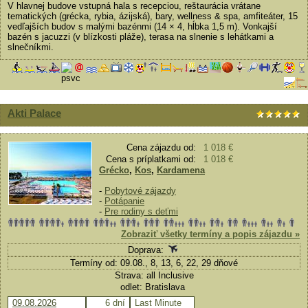
V hlavnej budove vstupná hala s recepciou, reštaurácia vrátane
tematických (grécka, rybia, ázijská), bary, wellness & spa, amfiteáter, 15
vedľajších budov s malými bazénmi (14 × 4, hĺbka 1,5 m). Vonkajší
bazén s jacuzzi (v blízkosti pláže), terasa na slnenie s lehátkami a
slnečníkmi.
Akti Palace
Cena zájazdu od:
1 018 €
Cena s príplatkami od:
1 018 €
Grécko
,
Kos
,
Kardamena
-
Pobytové zájazdy
-
Potápanie
-
Pre rodiny s deťmi
Zobraziť všetky termíny a popis zájazdu »
Doprava:
Termíny od: 09.08., 8, 13, 6, 22, 29 dňové
Strava: all Inclusive
odlet: Bratislava
09.08.2026
6 dní
Last Minute