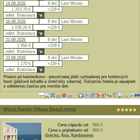
14.08.2026
8 dní
Last Minute
1 253,70 €
+229 €
odlet: Bratislava
16.08.2026
8 dní
Last Minute
1 038,20 €
+229 €
odlet: Bratislava
21.08.2026
8 dní
Last Minute
1 056 €
+229 €
odlet: Bratislava
23.08.2026
8 dní
Last Minute
1 170 €
+229 €
odlet: Bratislava
Priamo pri kamienkovo - piesočnatej pláži vyhradenej pre hotelových
hostí (plážové ležadlá a slnečníky zdarma). Súčasťou hotela je aquapark
s oddelenou časťou pre menšie deti.
Mitsis Family Village Beach Hotel
Cena zájazdu od:
968 €
Cena s príplatkami od:
968 €
Grécko
,
Kos
,
Kardamena