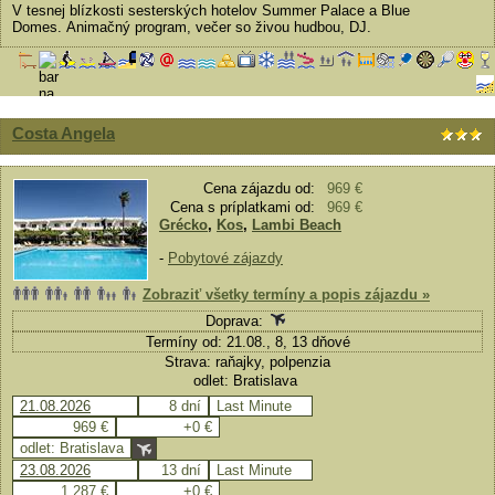
V tesnej blízkosti sesterských hotelov Summer Palace a Blue
Domes. Animačný program, večer so živou hudbou, DJ.
Costa Angela
Cena zájazdu od:
969 €
Cena s príplatkami od:
969 €
Grécko
,
Kos
,
Lambi Beach
-
Pobytové zájazdy
Zobraziť všetky termíny a popis zájazdu »
Doprava:
Termíny od: 21.08., 8, 13 dňové
Strava: raňajky, polpenzia
odlet: Bratislava
21.08.2026
8 dní
Last Minute
969 €
+0 €
odlet: Bratislava
23.08.2026
13 dní
Last Minute
1 287 €
+0 €