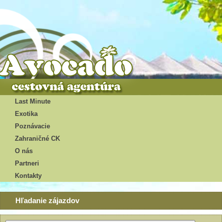
Last Minute
Exotika
Poznávacie
Zahraničné CK
O nás
Partneri
Kontakty
Hľadanie zájazdov