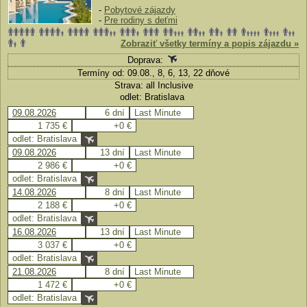
-
Pobytové zájazdy
-
Pre rodiny s deťmi
Zobraziť všetky termíny a popis zájazdu »
Doprava:
Termíny od: 09.08., 8, 6, 13, 22 dňové
Strava: all Inclusive
odlet: Bratislava
09.08.2026
6 dní
Last Minute
1 735 €
+0 €
odlet: Bratislava
09.08.2026
13 dní
Last Minute
2 986 €
+0 €
odlet: Bratislava
14.08.2026
8 dní
Last Minute
2 188 €
+0 €
odlet: Bratislava
16.08.2026
13 dní
Last Minute
3 037 €
+0 €
odlet: Bratislava
21.08.2026
8 dní
Last Minute
1 472 €
+0 €
odlet: Bratislava