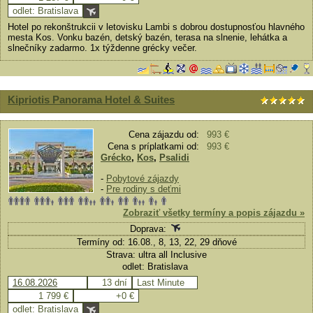
odlet: Bratislava
Hotel po rekonštrukcii v letovisku Lambi s dobrou dostupnosťou hlavného
mesta Kos. Vonku bazén, detský bazén, terasa na slnenie, lehátka a
slnečníky zadarmo. 1x týždenne grécky večer.
Kipriotis Panorama Hotel & Suites
Cena zájazdu od:
993 €
Cena s príplatkami od:
993 €
Grécko
,
Kos
,
Psalidi
-
Pobytové zájazdy
-
Pre rodiny s deťmi
Zobraziť všetky termíny a popis zájazdu »
Doprava:
Termíny od: 16.08., 8, 13, 22, 29 dňové
Strava: ultra all Inclusive
odlet: Bratislava
16.08.2026
13 dní
Last Minute
1 799 €
+0 €
odlet: Bratislava