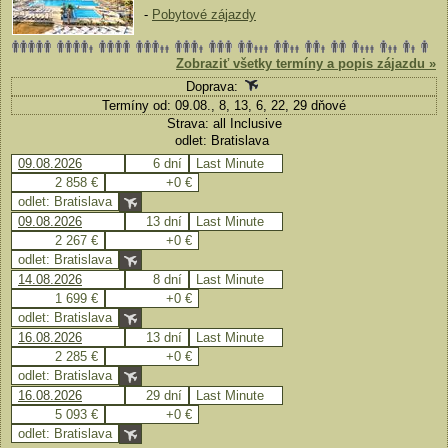
-
Pobytové zájazdy
Zobraziť všetky termíny a popis zájazdu »
Doprava:
Termíny od: 09.08., 8, 13, 6, 22, 29 dňové
Strava: all Inclusive
odlet: Bratislava
09.08.2026
6 dní
Last Minute
2 858 €
+0 €
odlet: Bratislava
09.08.2026
13 dní
Last Minute
2 267 €
+0 €
odlet: Bratislava
14.08.2026
8 dní
Last Minute
1 699 €
+0 €
odlet: Bratislava
16.08.2026
13 dní
Last Minute
2 285 €
+0 €
odlet: Bratislava
16.08.2026
29 dní
Last Minute
5 093 €
+0 €
odlet: Bratislava