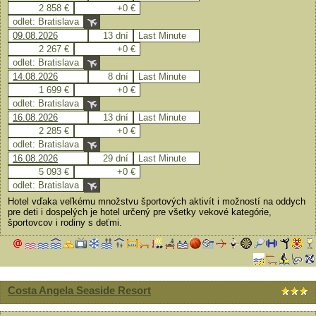
2 858 €
+0 €
odlet: Bratislava
09.08.2026
13 dní
Last Minute
2 267 €
+0 €
odlet: Bratislava
14.08.2026
8 dní
Last Minute
1 699 €
+0 €
odlet: Bratislava
16.08.2026
13 dní
Last Minute
2 285 €
+0 €
odlet: Bratislava
16.08.2026
29 dní
Last Minute
5 093 €
+0 €
odlet: Bratislava
Hotel vďaka veľkému množstvu športových aktivít i možností na oddych
pre deti i dospelých je hotel určený pre všetky vekové kategórie,
športovcov i rodiny s deťmi.
Costa Angela Seaside Resort