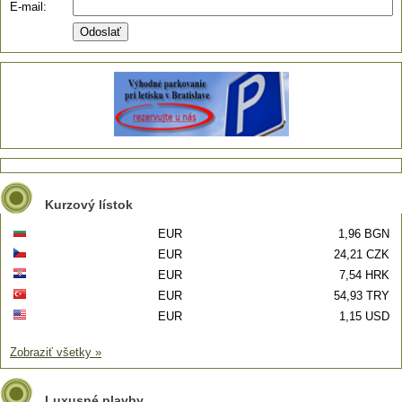
E-mail:
Kurzový lístok
EUR
1,96 BGN
EUR
24,21 CZK
EUR
7,54 HRK
EUR
54,93 TRY
EUR
1,15 USD
Zobraziť všetky »
Luxusné plavby