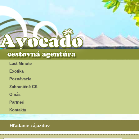
Last Minute
Exotika
Poznávacie
Zahraničné CK
O nás
Partneri
Kontakty
Hľadanie zájazdov