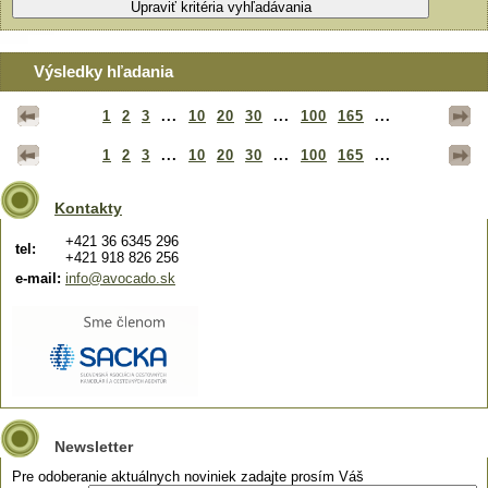
Výsledky hľadania
1
2
3
...
10
20
30
...
100
165
...
1
2
3
...
10
20
30
...
100
165
...
Kontakty
+421 36 6345 296
tel:
+421 918 826 256
e-mail:
info@avocado.sk
Newsletter
Pre odoberanie aktuálnych noviniek zadajte prosím Váš