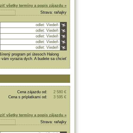
ziť všetky termíny a popis zájazdu »
Strava: raňajky
odlet: Viedeň
odlet: Viedeň
odlet: Viedeň
odlet: Viedeň
odlet: Viedeň
zšírený program pri útesoch Halong
vám vyrazia dych. A budete sa chcieť
Cena zájazdu od:
2 580 €
Cena s príplatkami od:
3 595 €
ziť všetky termíny a popis zájazdu »
Strava: raňajky