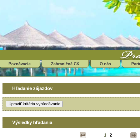
Poznávacie
Zahraničné CK
O nás
Part
Hľadanie zájazdov
Výsledky hľadania
1
2