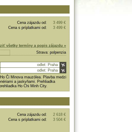
Cena zájazdu od:
3 499 €
Cena s príplatkami od:
3 499 €
ziť všetky termíny a popis zájazdu »
Strava: polpenzia
odlet: Praha
odlet: Praha
u Ho Či Minova mauzólea. Plavba medzi
nériami a jaskyňami. Prehliadka
rehliadka Ho Chi Minh City.
Cena zájazdu od:
2 618 €
Cena s príplatkami od:
3 504 €