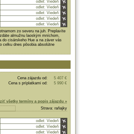
odlet: Viedeň
odlet: Viedeň
odlet: Viedeň
odlet: Viedeň
odlet: Viedeň
ietnamom zo severu na juh. Preplavíte
ovzdáte almužnu laoským mníchom,
sa do cisárskeho Hue a na záver vás
ého celku dnes pôsobia absolútne
Cena zájazdu od:
5 407 €
Cena s príplatkami od:
5 990 €
ziť všetky termíny a popis zájazdu »
Strava: raňajky
odlet: Viedeň
odlet: Viedeň
odlet: Viedeň