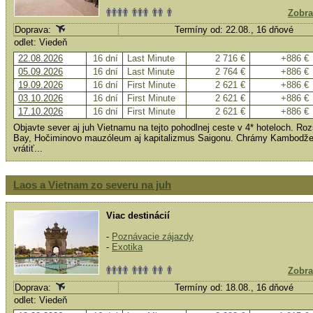
Zobra
Doprava:
Termíny od: 22.08., 16 dňové
odlet: Viedeň
22.08.2026
16 dní
Last Minute
2 716 €
+886 €
05.09.2026
16 dní
Last Minute
2 764 €
+886 €
19.09.2026
16 dní
First Minute
2 621 €
+886 €
03.10.2026
16 dní
First Minute
2 621 €
+886 €
17.10.2026
16 dní
First Minute
2 621 €
+886 €
Objavte sever aj juh Vietnamu na tejto pohodlnej ceste v 4* hoteloch. Ro
Bay, Hočiminovo mauzóleum aj kapitalizmus Saigonu. Chrámy Kambodže 
vrátiť...
Laos a Vietnam zo severu na juh
Viac destinácií
-
Poznávacie zájazdy
-
Exotika
Zobra
Doprava:
Termíny od: 18.08., 16 dňové
odlet: Viedeň