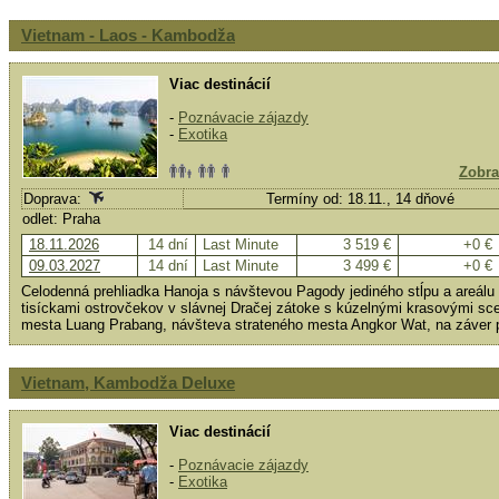
Vietnam - Laos - Kambodža
Viac destinácií
-
Poznávacie zájazdy
-
Exotika
Zobra
Doprava:
Termíny od: 18.11., 14 dňové
odlet: Praha
18.11.2026
14 dní
Last Minute
3 519 €
+0 €
09.03.2027
14 dní
Last Minute
3 499 €
+0 €
Celodenná prehliadka Hanoja s návštevou Pagody jediného stĺpu a areál
tisíckami ostrovčekov v slávnej Dračej zátoke s kúzelnými krasovými sce
mesta Luang Prabang, návšteva strateného mesta Angkor Wat, na záver p
Vietnam, Kambodža Deluxe
Viac destinácií
-
Poznávacie zájazdy
-
Exotika