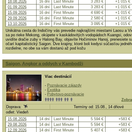
18.08.2026
16 dní
Last Minute
3 283 €
+1 015 €
01.09.2026
16 dní
Last Minute
3 283 €
+1 015 €
15.09.2026
16 dní
First Minute
4 690 €
+1 015 €
29.09.2026
16 dní
First Minute
2 580 €
+1 015 €
13.10.2026
16 dní
First Minute
3 095 €
+1 015 €
Unikátna cesta do Indočíny vás prevedie najkrajšími miestami Laosu a V
sa po rieke Mekong, okúpete v kaskádovitých vodopádoch Kuangsi, od
uvidíte dračie zuby v Halong Bay, objavíte Hočiminov Hanoj, prenesiete 
očarí kapitalistický Saigon. Dve krajiny, ktoré boli kedysi súčasťou jedn
rozdielne, no obe sa vám dostanú až pod kožu
Saigon, Angkor a oddych v Kambodži
Viac destinácií
-
Poznávacie zájazdy
-
Exotika
-
Pobytovo-poznávacie
Zobra
Doprava:
Termíny od: 15.08., 14 dňové
odlet: Viedeň
15.08.2026
14 dní
Last Minute
5 594 €
+583 €
29.08.2026
14 dní
Last Minute
5 594 €
+583 €
12.09.2026
14 dní
First Minute
5 407 €
+583 €