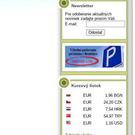
Newsletter
Pre odoberanie aktuálnych
noviniek zadajte prosím Váš
E-mail:
Kurzový lístok
EUR
1,96 BGN
EUR
24,20 CZK
EUR
7,54 HRK
EUR
54,97 TRY
EUR
1,16 USD