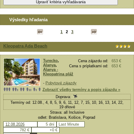
Výsledky hľadania
1
2
3
Kleopatra Ada Beach
Turecko
,
Cena zájazdu od:
653 €
Alanya
,
Cena s príplatkami od:
653 €
Alanya -
Kleopatrina pláž
-
Pobytové zájazdy
Zobraziť všetky termíny a popis zájazdu »
Doprava:
Termíny od: 12.08., 4, 8, 5, 9, 6, 11, 12, 7, 15, 10, 16, 13, 14, 22,
19 dňové
Strava: all Inclusive
odlet: Bratislava, Košice, Poprad
12.08.2026
5 dní
Last Minute
782 €
+0 €