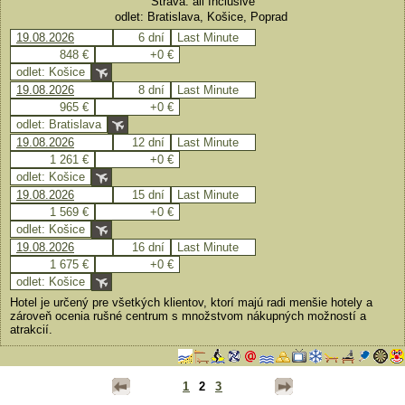
Strava: all Inclusive
odlet: Bratislava, Košice, Poprad
19.08.2026
6 dní
Last Minute
848 €
+0 €
odlet: Košice
19.08.2026
8 dní
Last Minute
965 €
+0 €
odlet: Bratislava
19.08.2026
12 dní
Last Minute
1 261 €
+0 €
odlet: Košice
19.08.2026
15 dní
Last Minute
1 569 €
+0 €
odlet: Košice
19.08.2026
16 dní
Last Minute
1 675 €
+0 €
odlet: Košice
Hotel je určený pre všetkých klientov, ktorí majú radi menšie hotely a
zároveň ocenia rušné centrum s množstvom nákupných možností a
atrakcií.
1
2
3