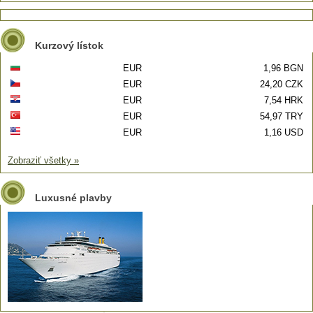
Kurzový lístok
EUR
1,96 BGN
EUR
24,20 CZK
EUR
7,54 HRK
EUR
54,97 TRY
EUR
1,16 USD
Zobraziť všetky »
Luxusné plavby