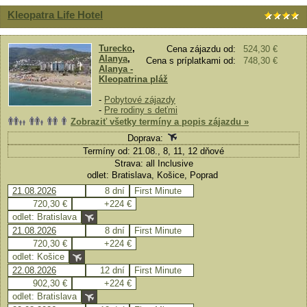
Kleopatra Life Hotel
Turecko
,
Cena zájazdu od:
524,30 €
Alanya
,
Cena s príplatkami od:
748,30 €
Alanya -
Kleopatrina pláž
-
Pobytové zájazdy
-
Pre rodiny s deťmi
Zobraziť všetky termíny a popis zájazdu »
Doprava:
Termíny od: 21.08., 8, 11, 12 dňové
Strava: all Inclusive
odlet: Bratislava, Košice, Poprad
21.08.2026
8 dní
First Minute
720,30 €
+224 €
odlet: Bratislava
21.08.2026
8 dní
First Minute
720,30 €
+224 €
odlet: Košice
22.08.2026
12 dní
First Minute
902,30 €
+224 €
odlet: Bratislava