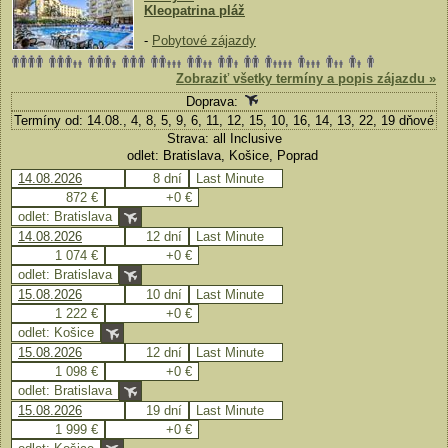
Kleopatrina pláž
-
Pobytové zájazdy
Zobraziť všetky termíny a popis zájazdu »
Doprava:
Termíny od: 14.08., 4, 8, 5, 9, 6, 11, 12, 15, 10, 16, 14, 13, 22, 19 dňové
Strava: all Inclusive
odlet: Bratislava, Košice, Poprad
14.08.2026
8 dní
Last Minute
872 €
+0 €
odlet: Bratislava
14.08.2026
12 dní
Last Minute
1 074 €
+0 €
odlet: Bratislava
15.08.2026
10 dní
Last Minute
1 222 €
+0 €
odlet: Košice
15.08.2026
12 dní
Last Minute
1 098 €
+0 €
odlet: Bratislava
15.08.2026
19 dní
Last Minute
1 999 €
+0 €