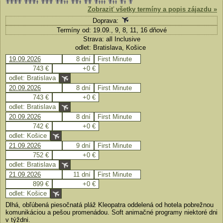
Zobraziť všetky termíny a popis zájazdu »
Doprava:
Termíny od: 19.09., 9, 8, 11, 16 dňové
Strava: all Inclusive
odlet: Bratislava, Košice
19.09.2026
8 dní
First Minute
743 €
+0 €
odlet: Bratislava
20.09.2026
8 dní
First Minute
743 €
+0 €
odlet: Bratislava
20.09.2026
8 dní
First Minute
742 €
+0 €
odlet: Košice
21.09.2026
9 dní
First Minute
752 €
+0 €
odlet: Bratislava
21.09.2026
11 dní
First Minute
899 €
+0 €
odlet: Košice
Dlhá, obľúbená piesočnatá pláž Kleopatra oddelená od hotela pobrežnou
komunikáciou a pešou promenádou. Soft animačné programy niektoré dni
v týždni.