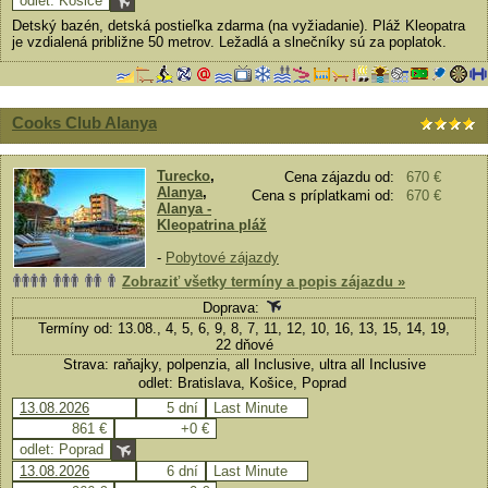
odlet: Košice
Detský bazén, detská postieľka zdarma (na vyžiadanie). Pláž Kleopatra
je vzdialená približne 50 metrov. Ležadlá a slnečníky sú za poplatok.
Cooks Club Alanya
Turecko
,
Cena zájazdu od:
670 €
Alanya
,
Cena s príplatkami od:
670 €
Alanya -
Kleopatrina pláž
-
Pobytové zájazdy
Zobraziť všetky termíny a popis zájazdu »
Doprava:
Termíny od: 13.08., 4, 5, 6, 9, 8, 7, 11, 12, 10, 16, 13, 15, 14, 19,
22 dňové
Strava: raňajky, polpenzia, all Inclusive, ultra all Inclusive
odlet: Bratislava, Košice, Poprad
13.08.2026
5 dní
Last Minute
861 €
+0 €
odlet: Poprad
13.08.2026
6 dní
Last Minute