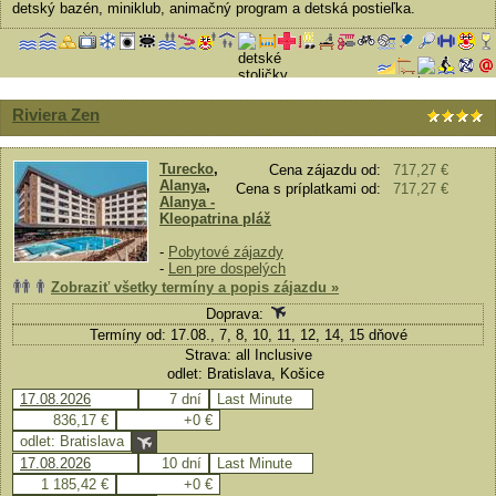
detský bazén, miniklub, animačný program a detská postieľka.
Riviera Zen
Turecko
,
Cena zájazdu od:
717,27 €
Alanya
,
Cena s príplatkami od:
717,27 €
Alanya -
Kleopatrina pláž
-
Pobytové zájazdy
-
Len pre dospelých
Zobraziť všetky termíny a popis zájazdu »
Doprava:
Termíny od: 17.08., 7, 8, 10, 11, 12, 14, 15 dňové
Strava: all Inclusive
odlet: Bratislava, Košice
17.08.2026
7 dní
Last Minute
836,17 €
+0 €
odlet: Bratislava
17.08.2026
10 dní
Last Minute
1 185,42 €
+0 €