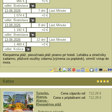
966 €
+0 €
odlet: Bratislava
13.08.2026
7 dní
Last Minute
1 074 €
+0 €
odlet: Bratislava
13.08.2026
8 dní
Last Minute
1 192 €
+0 €
odlet: Bratislava
13.08.2026
12 dní
Last Minute
1 480 €
+0 €
odlet: Košice
Kleopatrina pláž, piesočnatá pláž priamo pri hoteli. Lehátka a slnečníky
zadarmo, plážové osušky zdarma (výmena za poplatok), strmší vstup do
mora.
Kahya
Turecko
,
Cena zájazdu od:
712,28 €
Alanya
,
Cena s príplatkami od:
712,28 €
Alanya -
Kleopatrina pláž
-
Pobytové zájazdy