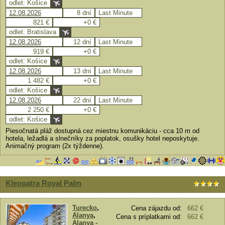
odlet: Košice
12.08.2026
8 dní
Last Minute
821 €
+0 €
odlet: Bratislava
12.08.2026
12 dní
Last Minute
919 €
+0 €
odlet: Košice
12.08.2026
13 dní
Last Minute
1 482 €
+0 €
odlet: Košice
12.08.2026
22 dní
Last Minute
2 250 €
+0 €
odlet: Košice
Piesočnatá pláž dostupná cez miestnu komunikáciu - cca 10 m od
hotela, ležadlá a slnečníky za poplatok, osušky hotel neposkytuje.
Animačný program (2x týždenne).
Kleopatra Royal Palm
Turecko
,
Cena zájazdu od:
662 €
Alanya
,
Cena s príplatkami od:
662 €
Alanya -