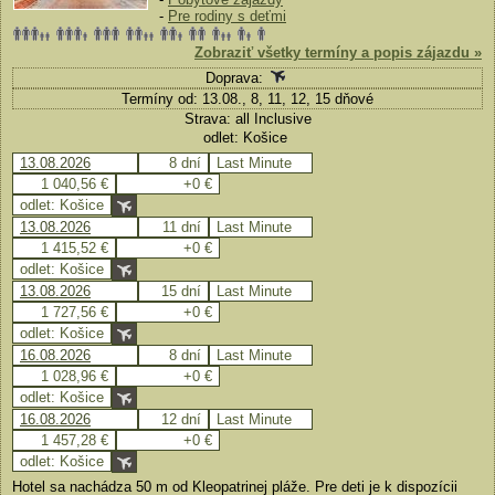
-
Pre rodiny s deťmi
Zobraziť všetky termíny a popis zájazdu »
Doprava:
Termíny od: 13.08., 8, 11, 12, 15 dňové
Strava: all Inclusive
odlet: Košice
13.08.2026
8 dní
Last Minute
1 040,56 €
+0 €
odlet: Košice
13.08.2026
11 dní
Last Minute
1 415,52 €
+0 €
odlet: Košice
13.08.2026
15 dní
Last Minute
1 727,56 €
+0 €
odlet: Košice
16.08.2026
8 dní
Last Minute
1 028,96 €
+0 €
odlet: Košice
16.08.2026
12 dní
Last Minute
1 457,28 €
+0 €
odlet: Košice
Hotel sa nachádza 50 m od Kleopatrinej pláže. Pre deti je k dispozícii