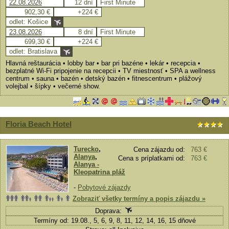
22.08.2026
12 dní
First Minute
902,30 €
+224 €
odlet: Košice
23.08.2026
8 dní
First Minute
699,30 €
+224 €
odlet: Bratislava
Hlavná reštaurácia • lobby bar • bar pri bazéne • lekár • recepcia •
bezplatné Wi-Fi pripojenie na recepcii • TV miestnosť • SPA a wellness
centrum • sauna • bazén • detský bazén • fitnescentrum • plážový
volejbal • šípky • večerné show.
Floria Beach Hotel
Turecko
,
Cena zájazdu od:
763 €
Alanya
,
Cena s príplatkami od:
763 €
Alanya -
Kleopatrina pláž
-
Pobytové zájazdy
Zobraziť všetky termíny a popis zájazdu »
Doprava:
Termíny od: 19.08., 5, 6, 9, 8, 11, 12, 14, 16, 15 dňové