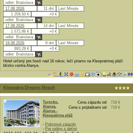
odlet: Bratislava
17.08.2026
11 dní
Last Minute
1 258,50 €
+0 €
odlet: Bratislava
17.08.2026
14 dní
Last Minute
1 572,86 €
+0 €
odlet: Bratislava
19.08.2026
8 dní
Last Minute
893,28 €
+0 €
odlet: Bratislava
Hotel určený pre hostí nad 16 rokov, leží priamo na Kleopratrinej pláži
blízko centra Alanya.
Kleopatra Dreams Beach
Turecko
,
Cena zájazdu od:
719 €
Alanya
,
Cena s príplatkami od:
719 €
Alanya -
Kleopatrina pláž
-
Pobytové zájazdy
-
Pre rodiny s deťmi