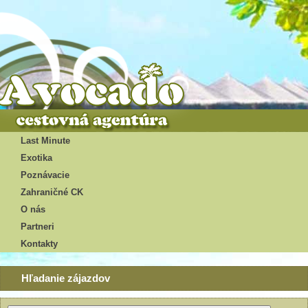
Last Minute
Exotika
Poznávacie
Zahraničné CK
O nás
Partneri
Kontakty
Hľadanie zájazdov