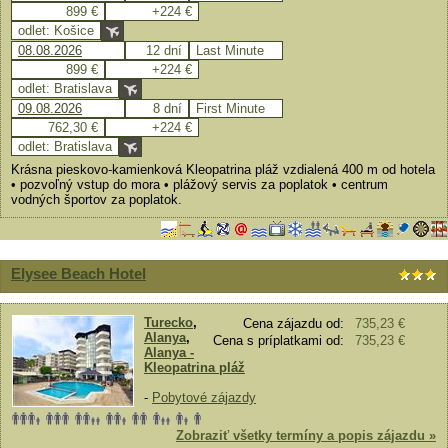
899 €
+224 €
odlet: Košice
08.08.2026
12 dní
Last Minute
899 €
+224 €
odlet: Bratislava
09.08.2026
8 dní
First Minute
762,30 €
+224 €
odlet: Bratislava
Krásna pieskovo-kamienková Kleopatrina pláž vzdialená 400 m od hotela
• pozvoľný vstup do mora • plážový servis za poplatok • centrum
vodných športov za poplatok.
Elysee Beach Hotel
Turecko
,
Cena zájazdu od:
735,23 €
Alanya
,
Cena s príplatkami od:
735,23 €
Alanya -
Kleopatrina pláž
-
Pobytové zájazdy
Zobraziť všetky termíny a popis zájazdu »