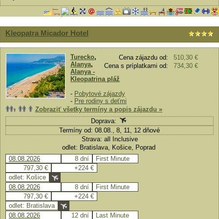
Kleopatra Micador Hotel
Turecko
,
Cena zájazdu od:
510,30 €
Alanya
,
Cena s príplatkami od:
734,30 €
Alanya -
Kleopatrina pláž
-
Pobytové zájazdy
-
Pre rodiny s deťmi
Zobraziť všetky termíny a popis zájazdu »
Doprava:
Termíny od: 08.08., 8, 11, 12 dňové
Strava: all Inclusive
odlet: Bratislava, Košice, Poprad
08.08.2026
8 dní
First Minute
797,30 €
+224 €
odlet: Košice
08.08.2026
8 dní
First Minute
797,30 €
+224 €
odlet: Bratislava
08.08.2026
12 dní
Last Minute