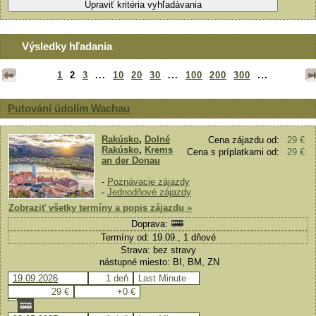
Výsledky hľadania
1
2
3
...
10
20
30
...
100
200
300
...
Putování údolím Wachau
Rakúsko
,
Dolné
Cena zájazdu od:
29 €
Rakúsko
,
Krems
Cena s príplatkami od:
29 €
an der Donau
-
Poznávacie zájazdy
-
Jednodňové zájazdy
Zobraziť všetky termíny a popis zájazdu »
Doprava:
Termíny od: 19.09., 1 dňové
Strava: bez stravy
nástupné miesto: BI, BM, ZN
19.09.2026
1 deň
Last Minute
29 €
+0 €