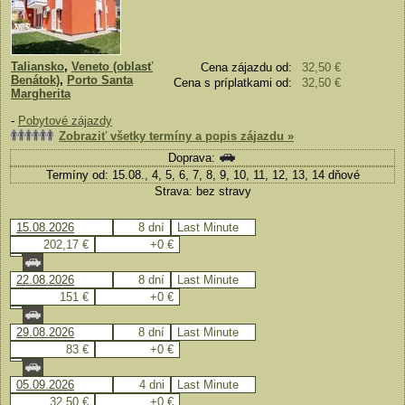
Taliansko
,
Veneto (oblasť
Cena zájazdu od:
32,50 €
Benátok)
,
Porto Santa
Cena s príplatkami od:
32,50 €
Margherita
-
Pobytové zájazdy
Zobraziť všetky termíny a popis zájazdu »
Doprava:
Termíny od: 15.08., 4, 5, 6, 7, 8, 9, 10, 11, 12, 13, 14 dňové
Strava: bez stravy
15.08.2026
8 dní
Last Minute
202,17 €
+0 €
22.08.2026
8 dní
Last Minute
151 €
+0 €
29.08.2026
8 dní
Last Minute
83 €
+0 €
05.09.2026
4 dni
Last Minute
32,50 €
+0 €