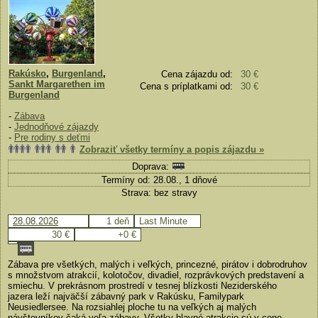
Rakúsko
,
Burgenland
,
Cena zájazdu od:
30 €
Sankt Margarethen im
Cena s príplatkami od:
30 €
Burgenland
-
Zábava
-
Jednodňové zájazdy
-
Pre rodiny s deťmi
Zobraziť všetky termíny a popis zájazdu »
Doprava:
Termíny od: 28.08., 1 dňové
Strava: bez stravy
28.08.2026
1 deň
Last Minute
30 €
+0 €
Zábava pre všetkých, malých i veľkých, princezné, pirátov i dobrodruhov
s množstvom atrakcií, kolotočov, divadiel, rozprávkových predstavení a
smiechu. V prekrásnom prostredí v tesnej blízkosti Neziderského
jazera leží najväčší zábavný park v Rakúsku, Familypark
Neusiedlersee. Na rozsiahlej ploche tu na veľkých aj malých
návštevníkov čaká veľa zábavy. Všetky hlavné atrakcie sú v cene