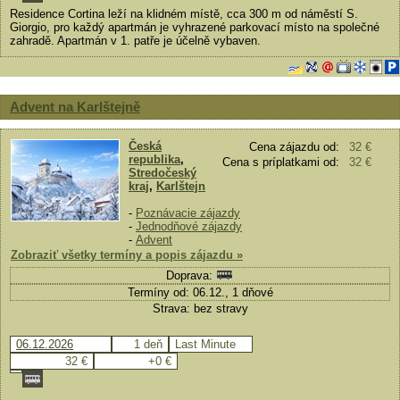
Residence Cortina leží na klidném místě, cca 300 m od náměstí S.
Giorgio, pro každý apartmán je vyhrazené parkovací místo na společné
zahradě. Apartmán v 1. patře je účelně vybaven.
Advent na Karlštejně
Česká
Cena zájazdu od:
32 €
republika
,
Cena s príplatkami od:
32 €
Stredočeský
kraj
,
Karlštejn
-
Poznávacie zájazdy
-
Jednodňové zájazdy
-
Advent
Zobraziť všetky termíny a popis zájazdu »
Doprava:
Termíny od: 06.12., 1 dňové
Strava: bez stravy
06.12.2026
1 deň
Last Minute
32 €
+0 €