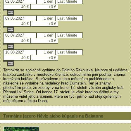
02.05.2027
1 deň
Last Minute
40 €
+0 €
09.05.2027
1 deň
Last Minute
40 €
+0 €
06.07.2027
1 deň
Last Minute
40 €
+0 €
10.08.2027
1 deň
Last Minute
40 €
+0 €
Tentokrát se společně vydáme do Dolního Rakouska. Nejprve si uděláme
krátkou zastávku v městečku Kremže, odkud mimo jiné pochází známá
kremžská hořčice. S průvodcem si toto městečko prohlédneme a
následně se vydáme na nedaleký hrad Dürnstein. Ten je známý
především proto, že zde byl v na konci 12. století vězněn anglický král
Richard Lví Srdce. Od konce 17. století je však hrad opuštěný a my
můžeme vidět jeho zříceninu, která se tyčí přímo nad stejnojmenným
městečkem a řekou Dunaj.
Termálne jazero Hévíz alebo kúpanie na Balatone