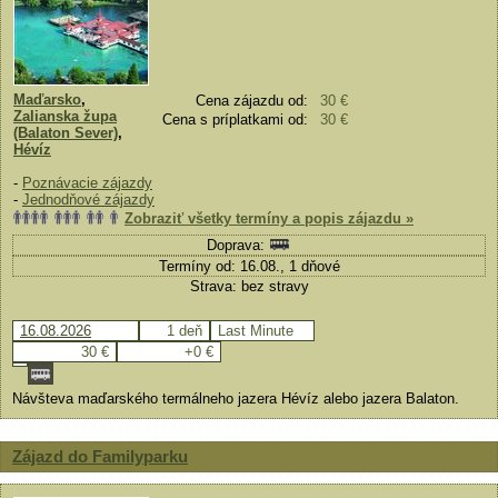
Maďarsko
,
Cena zájazdu od:
30 €
Zalianska župa
Cena s príplatkami od:
30 €
(Balaton Sever)
,
Hévíz
-
Poznávacie zájazdy
-
Jednodňové zájazdy
Zobraziť všetky termíny a popis zájazdu »
Doprava:
Termíny od: 16.08., 1 dňové
Strava: bez stravy
16.08.2026
1 deň
Last Minute
30 €
+0 €
Návšteva maďarského termálneho jazera Hévíz alebo jazera Balaton.
Zájazd do Familyparku