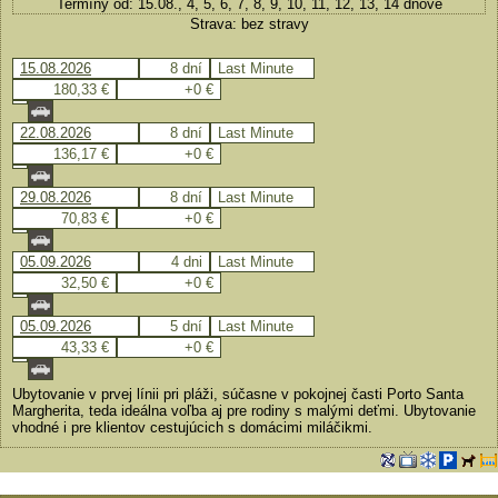
Termíny od: 15.08., 4, 5, 6, 7, 8, 9, 10, 11, 12, 13, 14 dňové
Strava: bez stravy
15.08.2026
8 dní
Last Minute
180,33 €
+0 €
22.08.2026
8 dní
Last Minute
136,17 €
+0 €
29.08.2026
8 dní
Last Minute
70,83 €
+0 €
05.09.2026
4 dni
Last Minute
32,50 €
+0 €
05.09.2026
5 dní
Last Minute
43,33 €
+0 €
Ubytovanie v prvej línii pri pláži, súčasne v pokojnej časti Porto Santa
Margherita, teda ideálna voľba aj pre rodiny s malými deťmi. Ubytovanie
vhodné i pre klientov cestujúcich s domácimi miláčikmi.