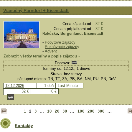
Vianočný Parndorf + Eisenstadt
Cena zájazdu od:
32 €
Cena s príplatkami od:
32 €
Rakúsko
,
Burgenland
,
Eisenstadt
-
Pobytové zájazdy
-
Poznávacie zájazdy
-
Advent
Zobraziť všetky termíny a popis zájazdu »
Doprava:
Termíny od: 12.12., 1 dňové
Strava: bez stravy
nástupné miesto: TN, TT, ZA, PB, BA, NM, PU, PN, DnV
12.12.2026
1 deň
Last Minute
32 €
+0 €
1
2
3
...
10
20
30
...
100
200
300
...
Kontakty