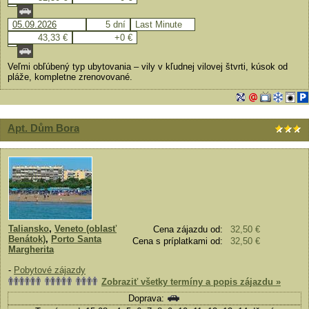
05.09.2026
5 dní
Last Minute
43,33 €
+0 €
Veľmi obľúbený typ ubytovania – vily v kľudnej vilovej štvrti, kúsok od
pláže, kompletne zrenovované.
Apt. Dům Bora
Taliansko
,
Veneto (oblasť
Cena zájazdu od:
32,50 €
Benátok)
,
Porto Santa
Cena s príplatkami od:
32,50 €
Margherita
-
Pobytové zájazdy
Zobraziť všetky termíny a popis zájazdu »
Doprava: