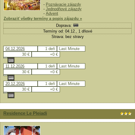
-
Poznávacie zájazdy
-
Jednodňové zájazdy
-
Advent
Zobraziť všetky termíny a popis zájazdu »
Doprava:
Termíny od: 04.12., 1 dňové
Strava: bez stravy
04.12.2026
1 deň
Last Minute
30 €
+0 €
11.12.2026
1 deň
Last Minute
30 €
+0 €
20.12.2026
1 deň
Last Minute
30 €
+0 €
Residence Le Pleiadi