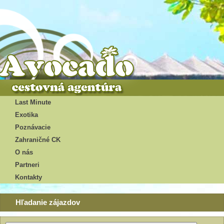
Last Minute
Exotika
Poznávacie
Zahraničné CK
O nás
Partneri
Kontakty
Hľadanie zájazdov