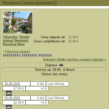
Residence Cortina (dodavatel 2)
Taliansko
,
Veneto
Cena zájazdu od:
32,48 €
(oblasť Benátok)
,
Cena s príplatkami od:
32,48 €
Rosolina Mare
-
Pobytové zájazdy
Zobraziť všetky termíny a popis zájazdu »
Doprava:
Termíny od: 29.08., 8 dňové
Strava: bez stravy
29.08.2026
8 dní
Last Minute
57,09 €
+0 €
05.09.2026
8 dní
Last Minute
32,48 €
+0 €