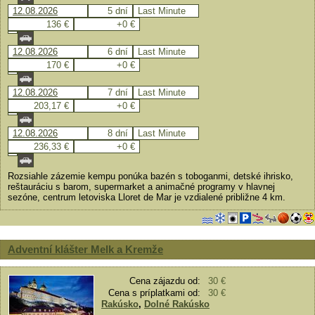
12.08.2026
5 dní
Last Minute
136 €
+0 €
12.08.2026
6 dní
Last Minute
170 €
+0 €
12.08.2026
7 dní
Last Minute
203,17 €
+0 €
12.08.2026
8 dní
Last Minute
236,33 €
+0 €
Rozsiahle zázemie kempu ponúka bazén s toboganmi, detské ihrisko,
reštauráciu s barom, supermarket a animačné programy v hlavnej
sezóne, centrum letoviska Lloret de Mar je vzdialené približne 4 km.
Adventní klášter Melk a Kremže
Cena zájazdu od:
30 €
Cena s príplatkami od:
30 €
Rakúsko
,
Dolné Rakúsko